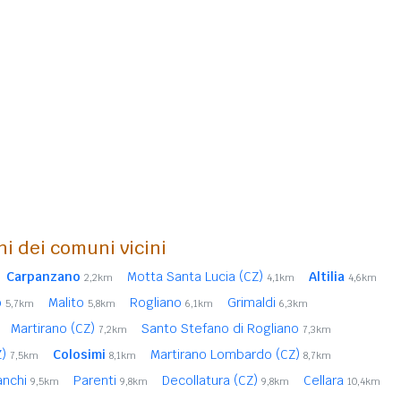
ni dei comuni vicini
Carpanzano
Motta Santa Lucia (CZ)
Altilia
2,2km
4,1km
4,6km
o
Malito
Rogliano
Grimaldi
5,7km
5,8km
6,1km
6,3km
Martirano (CZ)
Santo Stefano di Rogliano
7,2km
7,3km
Z)
Colosimi
Martirano Lombardo (CZ)
7,5km
8,1km
8,7km
anchi
Parenti
Decollatura (CZ)
Cellara
9,5km
9,8km
9,8km
10,4km