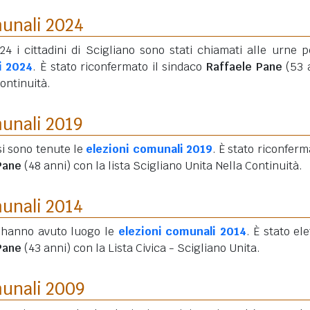
munali 2024
4 i cittadini di Scigliano sono stati chiamati alle urne p
i 2024
. È stato riconfermato il sindaco
Raffaele Pane
(53 
Continuità.
munali 2019
si sono tenute le
elezioni comunali 2019
. È stato riconferma
Pane
(48 anni)
con la lista Scigliano Unita Nella Continuità.
munali 2014
 hanno avuto luogo le
elezioni comunali 2014
. È stato ele
Pane
(43 anni)
con la Lista Civica - Scigliano Unita.
munali 2009