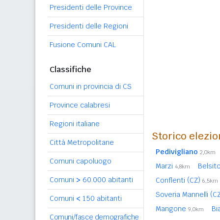
Presidenti delle Province
Presidenti delle Regioni
Fusione Comuni CAL
Classifiche
Comuni in provincia di CS
Province calabresi
Regioni italiane
Storico elezio
Città Metropolitane
Pedivigliano
2,0km
Comuni capoluogo
Marzi
Belsit
4,8km
Comuni
>
60.000 abitanti
Conflenti (CZ)
6,5km
Soveria Mannelli (C
Comuni
<
150 abitanti
Mangone
Bi
9,0km
Comuni/fasce demografiche