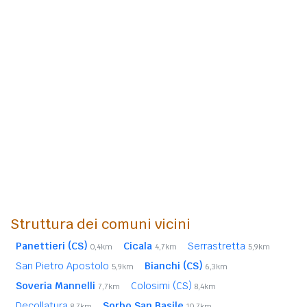
Struttura dei comuni vicini
Panettieri (CS)
Cicala
Serrastretta
0,4km
4,7km
5,9km
San Pietro Apostolo
Bianchi (CS)
5,9km
6,3km
Soveria Mannelli
Colosimi (CS)
7,7km
8,4km
Decollatura
Sorbo San Basile
8,7km
10,7km