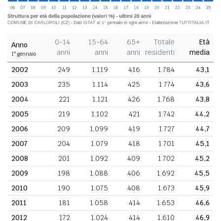
0-14
15-64
65+
Totale
Età
Anno
anni
anni
anni
residenti
media
1° gennaio
2002
249
1.119
416
1.784
43,1
2003
235
1.114
425
1.774
43,6
2004
221
1.121
426
1.768
43,8
2005
219
1.102
421
1.742
44,2
2006
209
1.099
419
1.727
44,7
2007
204
1.079
418
1.701
45,1
2008
201
1.092
409
1.702
45,2
2009
198
1.088
406
1.692
45,5
2010
190
1.075
408
1.673
45,9
2011
181
1.058
414
1.653
46,6
2012
172
1.024
414
1.610
46,9