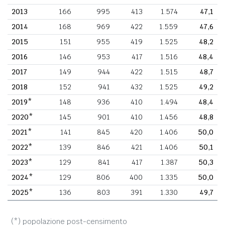
2013
166
995
413
1.574
47,1
2014
168
969
422
1.559
47,6
2015
151
955
419
1.525
48,2
2016
146
953
417
1.516
48,4
2017
149
944
422
1.515
48,7
2018
152
941
432
1.525
49,2
2019*
148
936
410
1.494
48,4
2020*
145
901
410
1.456
48,8
2021*
141
845
420
1.406
50,0
2022*
139
846
421
1.406
50,1
2023*
129
841
417
1.387
50,3
2024*
129
806
400
1.335
50,0
2025*
136
803
391
1.330
49,7
(*) popolazione post-censimento