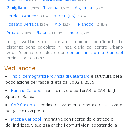
Gimigliano
Taverna
Miglierina
11,2km
11,6km
11,7km
Feroleto Antico
Parenti (CS)
12,0km
12,3km
Fossato Serralta
Albi
Pianopoli
12,7km
12,7km
12,8km
Amato
Platania
Tiriolo
12,8km
13,0km
13,4km
In
grassetto
sono riportati i
comuni confinanti
. Le
distanze sono calcolate in linea d'aria dal centro urbano.
Vedi l'elenco completo dei
comuni limitrofi a Carlopoli
ordinati per distanza.
Vedi anche
Indici demografici Provincia di Catanzaro
e struttura della
popolazione per fasce di età dal 2002 al 2025.
Banche Carlopoli
con indirizzo e codici ABI e CAB degli
Sportelli Bancari.
CAP Carlopoli
il codice di avviamento postale da utilizzare
per gli indirizzi postali.
Mappa Carlopoli
interattiva con ricerca delle strade e
dell'indirizzo. Visualizza anche i comuni vicini spostando la