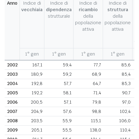
Anno
Indice di
Indice di
Indice di
Indice di
I
vecchiaia
dipendenza
ricambio
struttura
strutturale
della
della
c
popolazione
popolazione
d
attiva
attiva
d
fe
1° gen
1° gen
1° gen
1° gen
1
2002
167,1
59,4
77,7
85,6
2003
180,9
59,2
68,9
85,4
2004
192,8
57,7
64,7
85,3
2005
192,2
58,1
71,4
90,7
2006
200,5
57,1
79,8
97,0
2007
204,9
57,6
98,8
102,4
2008
203,5
55,9
115,1
106,0
2009
205,1
55,5
138,0
110,4