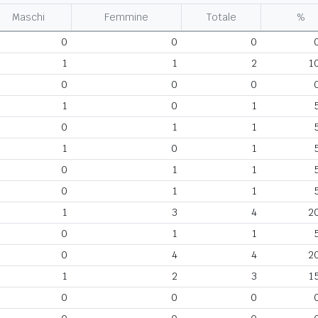
Maschi
Femmine
Totale
%
0
0
0
1
1
2
1
0
0
0
1
0
1
0
1
1
1
0
1
0
1
1
0
1
1
1
3
4
2
0
1
1
0
4
4
2
1
2
3
1
0
0
0