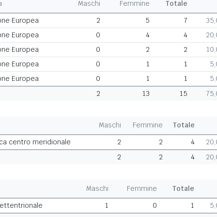
a
Maschi
Femmine
Totale
one Europea
2
5
7
35
one Europea
0
4
4
20
one Europea
0
2
2
10
one Europea
0
1
1
5
one Europea
0
1
1
5
2
13
15
75
Maschi
Femmine
Totale
ca centro meridionale
2
2
4
20
2
2
4
20
Maschi
Femmine
Totale
settentrionale
1
0
1
5