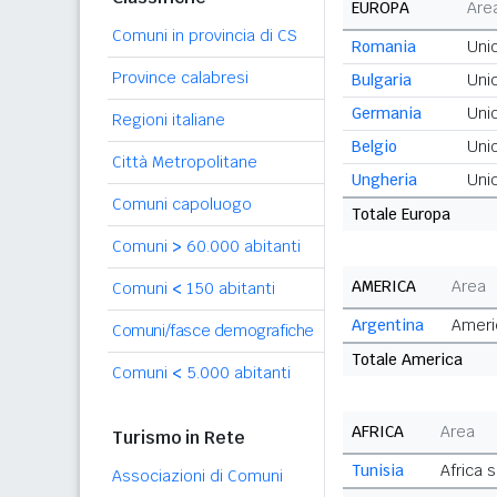
EUROPA
Are
Comuni in provincia di CS
Romania
Uni
Province calabresi
Bulgaria
Uni
Germania
Uni
Regioni italiane
Belgio
Uni
Città Metropolitane
Ungheria
Uni
Comuni capoluogo
Totale Europa
Comuni
>
60.000 abitanti
AMERICA
Area
Comuni
<
150 abitanti
Argentina
Ameri
Comuni/fasce demografiche
Totale America
Comuni
<
5.000 abitanti
AFRICA
Area
Turismo in Rete
Tunisia
Africa 
Associazioni di Comuni