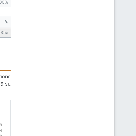
,00%
%
,00%
zione
25 su