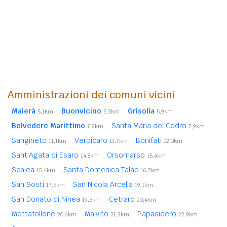
Amministrazioni dei comuni vicini
Maierà
Buonvicino
Grisolia
5,1km
5,3km
5,9km
Belvedere Marittimo
Santa Maria del Cedro
7,2km
7,9km
Sangineto
Verbicaro
Bonifati
11,1km
11,7km
12,0km
Sant'Agata di Esaro
Orsomarso
14,8km
15,4km
Scalea
Santa Domenica Talao
15,4km
16,2km
San Sosti
San Nicola Arcella
17,5km
19,1km
San Donato di Ninea
Cetraro
19,5km
20,4km
Mottafollone
Malvito
Papasidero
20,6km
21,3km
22,9km