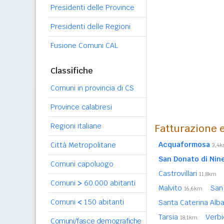
Presidenti delle Province
Presidenti delle Regioni
Fusione Comuni CAL
Classifiche
Comuni in provincia di CS
Province calabresi
Regioni italiane
Fatturazione e
Acquaformosa
Città Metropolitane
3,4
San Donato di Nin
Comuni capoluogo
Castrovillari
11,8km
Comuni
>
60.000 abitanti
Malvito
San
16,6km
Comuni
<
150 abitanti
Santa Caterina Al
Tarsia
Verb
18,1km
Comuni/fasce demografiche