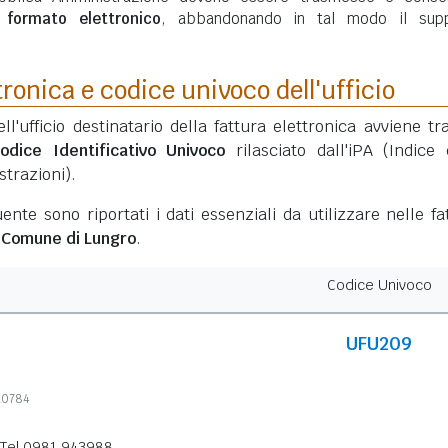
n
formato elettronico
, abbandonando in tal modo il sup
tronica e codice univoco dell'ufficio
ell'ufficio destinatario della fattura elettronica avviene tr
odice Identificativo Univoco
rilasciato dall'iPA (Indice 
trazioni).
ente sono riportati i dati essenziali da utilizzare nelle fa
l
Comune di Lungro
.
Codice Univoco
UFU209
10784
Tel 0981 943988