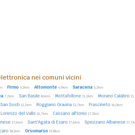
lettronica nei comuni vicini
Firmo
Altomonte
Saracena
km
4,3km
4,9km
5,3km
ea
San Basile
Mottafollone
Morano Calabro
7,2km
8,6km
11,3km
11
San Sosti
Roggiano Gravina
Frascineto
12,1km
13,7km
16,0km
 Lorenzo del Vallo
Cassano all'Ionio
16,7km
17,3km
banese
Sant'Agata di Esaro
Spezzano Albanese
17,6km
17,6km
17,7
icaro
Orsomarso
18,1km
19,8km