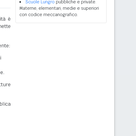
Scuole Lungro
pubbliche e private.
Materne, elementari, medie e superiori
con codice meccanografico.
ità è
mette
ente:
i
he.
ture
blica