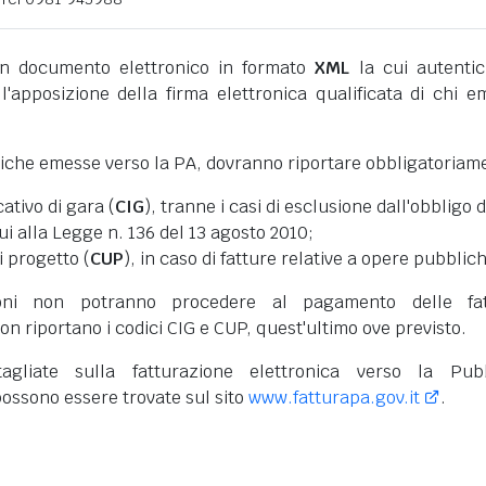
 documento elettronico in formato
XML
la cui autentic
l'apposizione della firma elettronica qualificata di chi e
niche emesse verso la PA, dovranno riportare obbligatoriam
cativo di gara (
CIG
), tranne i casi di esclusione dall'obbligo d
cui alla Legge n. 136 del 13 agosto 2010;
i progetto (
CUP
), in caso di fatture relative a opere pubblic
oni non potranno procedere al pagamento delle fat
on riportano i codici CIG e CUP, quest'ultimo ove previsto.
tagliate sulla fatturazione elettronica verso la Pub
ossono essere trovate sul sito
www.fatturapa.gov.it
.