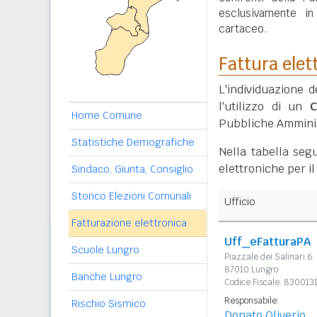
esclusivamente i
cartaceo.
Fattura elet
L'individuazione d
l'utilizzo di un
C
Home Comune
Pubbliche Amminis
Statistiche Demografiche
Nella tabella segu
elettroniche per i
Sindaco, Giunta, Consiglio
Storico Elezioni Comunali
Ufficio
Fatturazione elettronica
Uff_eFatturaPA
Scuole Lungro
Piazzale dei Salinari 6
87010 Lungro
Banche Lungro
Codice Fiscale: 830013
Responsabile:
Rischio Sismico
Donato Oliverio