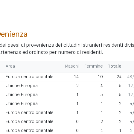
venienza
dei paesi di provenienza dei cittadini stranieri residenti divis
rtenenza ed ordinato per numero di residenti.
Area
Maschi
Femmine
Totale
Europa centro orientale
14
10
24
48
Unione Europea
2
4
6
12
Unione Europea
1
5
6
12
Unione Europea
1
1
2
4
Europa centro orientale
1
1
2
4
Europa centro orientale
0
2
2
4
Europa centro orientale
0
1
1
2