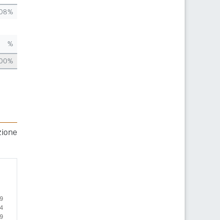
,08%
%
,00%
zione