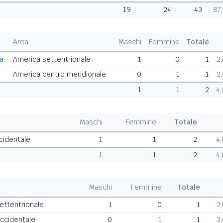
19
24
43
87
Area
Maschi
Femmine
Totale
ca
America settentrionale
1
0
1
2
America centro meridionale
0
1
1
2
1
1
2
4
Maschi
Femmine
Totale
cidentale
1
1
2
4
1
1
2
4
Maschi
Femmine
Totale
settentrionale
1
0
1
2
occidentale
0
1
1
2