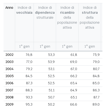
Anno
Indice di
Indice di
Indice di
Indice di
I
vecchiaia
dipendenza
ricambio
struttura
strutturale
della
della
c
popolazione
popolazione
d
attiva
attiva
d
fe
1° gen
1° gen
1° gen
1° gen
1
2002
76,8
53,3
61,8
75,9
2003
77,0
53,9
69,0
79,0
2004
79,2
53,1
67,0
80,7
2005
84,5
52,5
66,2
84,8
2006
87,3
52,5
65,4
85,0
2007
88,3
51,1
64,9
86,3
2008
93,3
50,7
65,1
87,7
2009
95,3
50,2
66,6
89,0