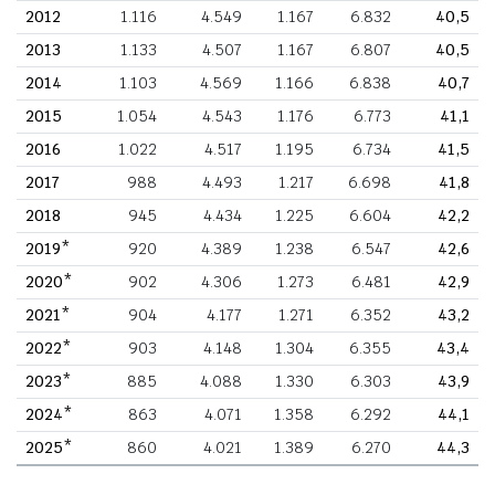
2012
1.116
4.549
1.167
6.832
40,5
2013
1.133
4.507
1.167
6.807
40,5
2014
1.103
4.569
1.166
6.838
40,7
2015
1.054
4.543
1.176
6.773
41,1
2016
1.022
4.517
1.195
6.734
41,5
2017
988
4.493
1.217
6.698
41,8
2018
945
4.434
1.225
6.604
42,2
2019*
920
4.389
1.238
6.547
42,6
2020*
902
4.306
1.273
6.481
42,9
2021*
904
4.177
1.271
6.352
43,2
2022*
903
4.148
1.304
6.355
43,4
2023*
885
4.088
1.330
6.303
43,9
2024*
863
4.071
1.358
6.292
44,1
2025*
860
4.021
1.389
6.270
44,3