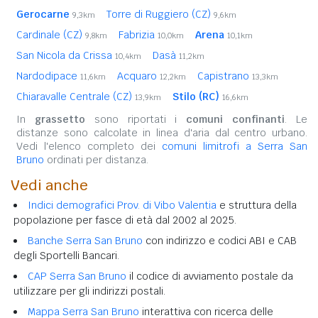
Gerocarne
Torre di Ruggiero (CZ)
9,3km
9,6km
Cardinale (CZ)
Fabrizia
Arena
9,8km
10,0km
10,1km
San Nicola da Crissa
Dasà
10,4km
11,2km
Nardodipace
Acquaro
Capistrano
11,6km
12,2km
13,3km
Chiaravalle Centrale (CZ)
Stilo (RC)
13,9km
16,6km
In
grassetto
sono riportati i
comuni confinanti
. Le
distanze sono calcolate in linea d'aria dal centro urbano.
Vedi l'elenco completo dei
comuni limitrofi a Serra San
Bruno
ordinati per distanza.
Vedi anche
Indici demografici Prov. di Vibo Valentia
e struttura della
popolazione per fasce di età dal 2002 al 2025.
Banche Serra San Bruno
con indirizzo e codici ABI e CAB
degli Sportelli Bancari.
CAP Serra San Bruno
il codice di avviamento postale da
utilizzare per gli indirizzi postali.
Mappa Serra San Bruno
interattiva con ricerca delle