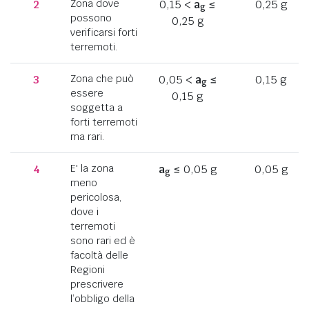
2
Zona dove
0,15 <
a
≤
0,25 g
g
possono
0,25 g
verificarsi forti
terremoti.
3
Zona che può
0,05 <
a
≤
0,15 g
g
essere
0,15 g
soggetta a
forti terremoti
ma rari.
4
E' la zona
a
≤ 0,05 g
0,05 g
g
meno
pericolosa,
dove i
terremoti
sono rari ed è
facoltà delle
Regioni
prescrivere
l’obbligo della