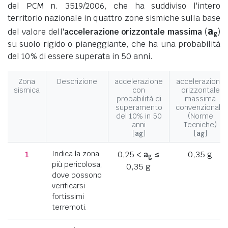
del PCM n. 3519/2006, che ha suddiviso l'intero
territorio nazionale in quattro zone sismiche sulla base
a
del valore dell'
accelerazione orizzontale massima
(
)
g
su suolo rigido o pianeggiante, che ha una probabilità
del 10% di essere superata in 50 anni.
Zona
Descrizione
accelerazione
accelerazione
sismica
con
orizzontale
probabilità di
massima
superamento
convenzionale
del 10% in 50
(Norme
anni
Tecniche)
[
a
]
[
a
]
g
g
1
Indica la zona
0,25 <
a
≤
0,35 g
g
più pericolosa,
0,35 g
dove possono
verificarsi
fortissimi
terremoti.