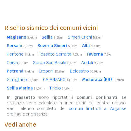
Rischio sismico dei comuni vicini
Magisano
Sellia
Simeri Crichi
3,4km
3,5km
5,3km
Sersale
Soveria Simeri
Albi
5,7km
6,0km
6,4km
Pentone
Fossato Serralta
Taverna
7,1km
7,2km
7,5km
Cerva
Sorbo San Basile
Andali
7,5km
8,4km
9,2km
Petronà
Cropani
Belcastro
9,4km
10,8km
10,9km
Gimigliano
CATANZARO
Mesoraca (KR)
11,8km
13,3km
13,9km
Sellia Marina
Tiriolo
14,6km
14,8km
In
grassetto
sono riportati i
comuni confinanti
. Le
distanze sono calcolate in linea d'aria dal centro urbano.
Vedi l'elenco completo dei
comuni limitrofi a Zagarise
ordinati per distanza.
Vedi anche