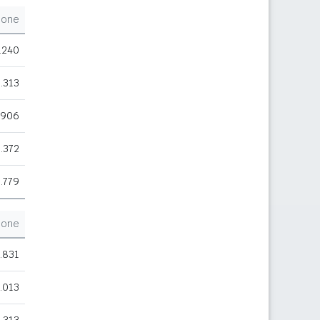
ione
.240
.313
.906
.372
.779
ione
.831
.013