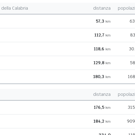
della Calabria
distanza
popolaz
57,3
63
km
112,7
83
km
118,6
30
km
129,8
58
km
180,3
168
km
distanza
popolaz
176,5
315
km
184,2
909
km