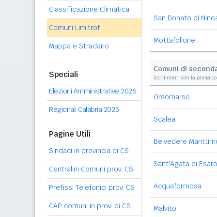
Classificazione Climatica
San Donato di Nine
Comuni Limitrofi
Mottafollone
Mappa e Stradario
Comuni di second
Speciali
(confinanti con la prima c
Elezioni Amministrative 2026
Orsomarso
Regionali Calabria 2025
Scalea
Pagine Utili
Belvedere Marittim
Sindaci in provincia di CS
Sant'Agata di Esar
Centralini Comuni prov. CS
Acquaformosa
Prefissi Telefonici prov. CS
CAP comuni in prov. di CS
Malvito