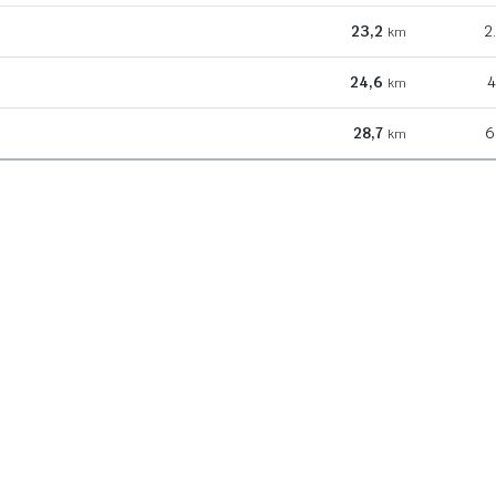
23,2
2
km
24,6
4
km
28,7
6
km