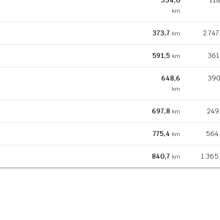
334,0
118
km
373,7
2.747
km
591,5
361
km
648,6
390
km
697,8
249
km
775,4
564
km
840,7
1.365
km