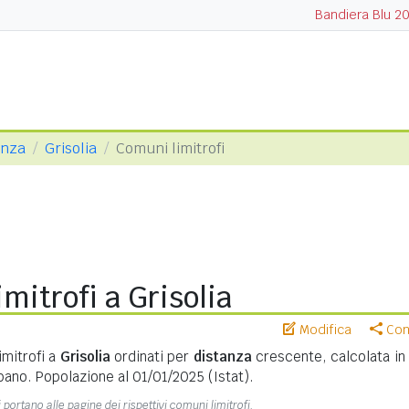
Bandiera Blu 2
enza
Grisolia
Comuni limitrofi
mitrofi a Grisolia
Modifica
Cond
imitrofi a
Grisolia
ordinati per
distanza
crescente, calcolata i
bano. Popolazione al 01/01/2025 (Istat).
 portano alle pagine dei rispettivi comuni limitrofi.