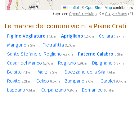
Leaflet
|
©
OpenStreetMap
contributors
(apri con
OpenStreetMap
o
Google Maps
)
Le mappe dei comuni vicini a Piane Crati
Figline Vegliaturo
Aprigliano
Cellara
1,1km
1,6km
1,9km
Mangone
Pietrafitta
3,2km
3,2km
Santo Stefano di Rogliano
Paterno Calabro
4,7km
5,3km
Casali del Manco
Rogliano
Dipignano
5,7km
5,9km
6,2km
Belsito
Marzi
Spezzano della Sila
7,1km
7,2km
7,6km
Rovito
Celico
Zumpano
Carolei
8,2km
8,5km
9,0km
9,4km
Lappano
Carpanzano
Domanico
9,6km
9,8km
10,4km
COSENZA
10,6km
In
grassetto
sono riportati i
comuni confinanti
. Le
distanze sono calcolate in linea d'aria dal centro urbano.
Vedi l'elenco completo dei
comuni limitrofi a Piane Crati
ordinati per distanza.