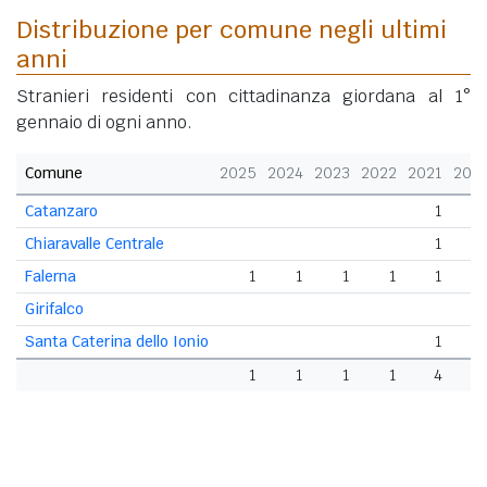
Distribuzione per comune negli ultimi
anni
Stranieri residenti con cittadinanza giordana al 1°
gennaio di ogni anno.
Comune
2025
2024
2023
2022
2021
202
Catanzaro
1
Chiaravalle Centrale
1
Falerna
1
1
1
1
1
Girifalco
Santa Caterina dello Ionio
1
1
1
1
1
4