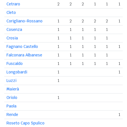
Cetraro
2
2
2
1
1
1
Cleto
Corigliano-Rossano
1
2
2
2
2
1
Cosenza
1
1
1
1
1
Crosia
1
1
1
1
1
Fagnano Castello
1
1
1
1
1
1
Falconara Albanese
1
1
1
1
1
Fuscaldo
1
1
1
1
1
1
Longobardi
1
1
Luzzi
1
Maierà
Oriolo
1
Paola
Rende
1
Roseto Capo Spulico