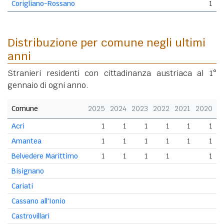
Corigliano-Rossano
1
Distribuzione per comune negli ultimi
anni
Stranieri residenti con cittadinanza austriaca al 1°
gennaio di ogni anno.
Comune
2025
2024
2023
2022
2021
2020
Acri
1
1
1
1
1
1
Amantea
1
1
1
1
1
1
Belvedere Marittimo
1
1
1
1
1
Bisignano
Cariati
Cassano all'Ionio
Castrovillari