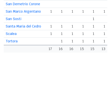
San Demetrio Corone
San Marco Argentano
1
1
1
1
1
1
San Sosti
1
Santa Maria del Cedro
1
1
1
1
1
1
Scalea
1
1
1
1
1
1
Tortora
1
1
1
1
1
17
16
16
15
15
13