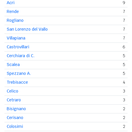
Acri
9
Rende
7
Rogliano
7
San Lorenzo del Vallo
7
Villapiana
7
Castrovillari
6
Cerchiara di C.
5
Scalea
5
Spezzano A.
5
Trebisacce
4
Celico
3
Cetraro
3
Bisignano
2
Cerisano
2
Colosimi
2