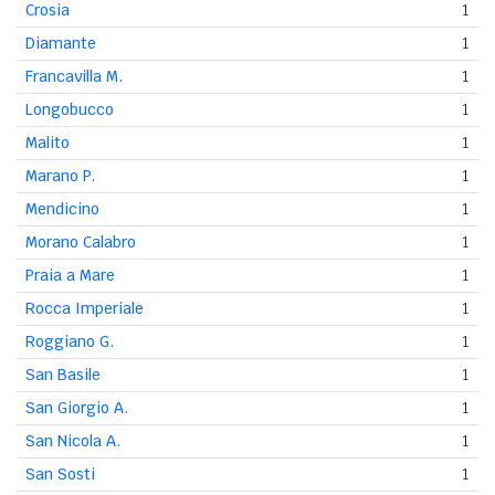
Crosia
1
Diamante
1
Francavilla M.
1
Longobucco
1
Malito
1
Marano P.
1
Mendicino
1
Morano Calabro
1
Praia a Mare
1
Rocca Imperiale
1
Roggiano G.
1
San Basile
1
San Giorgio A.
1
San Nicola A.
1
San Sosti
1