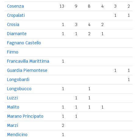
Cosenza
13
9
8
4
3
2
Cropalati
1
1
Crosia
1
3
4
2
Diamante
1
1
2
1
Fagnano Castello
Firmo
Francavilla Marittima
1
Guardia Piemontese
1
1
Longobardi
1
Longobucco
1
1
Luzzi
1
1
Malito
1
1
1
1
Marano Principato
1
1
Marzi
2
Mendicino
1