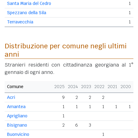
Santa Maria del Cedro
1
Spezzano della Sila
1
Terravecchia
1
Distribuzione per comune negli ultimi
anni
Stranieri residenti con cittadinanza georgiana al 1°
gennaio di ogni anno.
Comune
2025
2024
2023
2022
2021
2020
Acri
9
2
2
2
Amantea
1
1
1
1
1
1
Aprigliano
1
Bisignano
2
6
3
Buonvicino
1