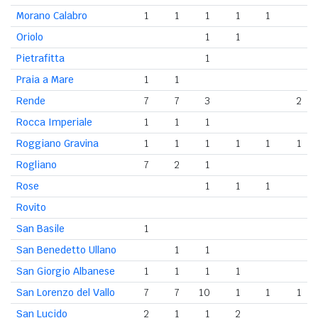
Morano Calabro
1
1
1
1
1
Oriolo
1
1
Pietrafitta
1
Praia a Mare
1
1
Rende
7
7
3
2
Rocca Imperiale
1
1
1
Roggiano Gravina
1
1
1
1
1
1
Rogliano
7
2
1
Rose
1
1
1
Rovito
San Basile
1
San Benedetto Ullano
1
1
San Giorgio Albanese
1
1
1
1
San Lorenzo del Vallo
7
7
10
1
1
1
San Lucido
2
1
1
2