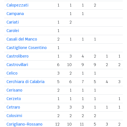
Calopezzati
1
1
1
2
Campana
1
1
Cariati
1
2
Carolei
1
Casali del Manco
2
1
1
1
Castiglione Cosentino
1
Castrolibero
1
3
4
2
1
1
Castrovillari
6
10
9
9
2
2
Celico
3
2
1
1
Cerchiara di Calabria
5
6
7
5
4
3
Cerisano
2
1
1
1
Cerzeto
1
1
1
1
1
Cetraro
3
3
3
1
1
1
Colosimi
2
2
2
2
Corigliano-Rossano
12
10
11
5
3
2