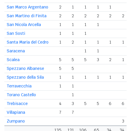
San Marco Argentano
2
1
1
1
1
San Martino di Finita
2
2
2
2
2
2
San Nicola Arcella
1
1
1
1
San Sosti
1
1
1
Santa Maria del Cedro
1
2
1
1
1
1
Saracena
1
1
Scalea
5
5
5
3
2
1
Spezzano Albanese
5
5
Spezzano della Sila
1
1
1
1
1
1
Terravecchia
1
1
Torano Castello
1
Trebisacce
4
3
5
5
6
6
Villapiana
7
7
Zumpano
3
135
121
106
65
34
34