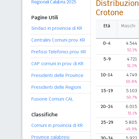
Distribuzion
Regionali Calabria 2025
Crotone
Pagine Utili
Età
Maschi
Sindaci in provincia di KR
Centralini Comuni prov. KR
0-4
4.544
52,1%
Prefissi Telefonici prov. KR
5-9
4.721
CAP comuni in prov. di KR
51,2%
10-14
4.749
Presidenti delle Province
50,8%
Presidenti delle Regioni
15-19
5.103
50,7%
Fusione Comuni CAL
20-24
6.015
51,1%
Classifiche
25-29
5.805
Comuni in provincia di KR
49,9%
Province calabresi
30-34
5.922