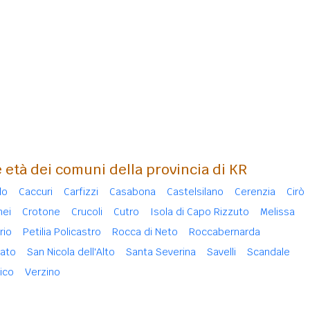
 età dei comuni della provincia di KR
lo
Caccuri
Carfizzi
Casabona
Castelsilano
Cerenzia
Cirò
nei
Crotone
Crucoli
Cutro
Isola di Capo Rizzuto
Melissa
rio
Petilia Policastro
Rocca di Neto
Roccabernarda
ato
San Nicola dell'Alto
Santa Severina
Savelli
Scandale
ico
Verzino