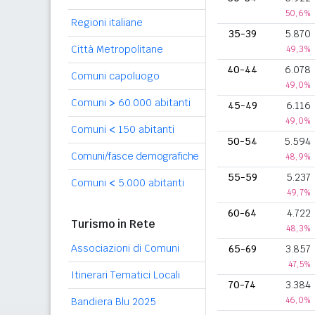
50,6%
Regioni italiane
35-39
5.870
Città Metropolitane
49,3%
40-44
6.078
Comuni capoluogo
49,0%
Comuni
>
60.000 abitanti
45-49
6.116
49,0%
Comuni
<
150 abitanti
50-54
5.594
Comuni/fasce demografiche
48,9%
55-59
5.237
Comuni
<
5.000 abitanti
49,7%
60-64
4.722
Turismo in Rete
48,3%
Associazioni di Comuni
65-69
3.857
47,5%
Itinerari Tematici Locali
70-74
3.384
46,0%
Bandiera Blu 2025