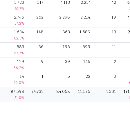
3.723
317
4.113
2.217
42
6
55,7%
2.745
262
2.298
2.214
19
4
57,3%
1.634
148
863
1.589
13
2
62,5%
583
56
195
599
11
67,7%
129
9
39
145
2
66,2%
14
1
5
22
0
50,0%
87.598
74.732
84.058
11.575
1.301
171
51,0%