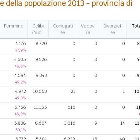
e della popolazione 2013 - provincia di
Femmine
Celibi
Coniugati
Vedovi
Divorziati
Tot
/Nubili
/e
/e
/e
4.176
8.720
0
0
0
8
47,9%
4.505
9.226
0
0
0
9
48,8%
4.594
9.343
0
0
0
9
49,2%
4.972
10.053
21
0
1
10
49,3%
5.756
11.155
616
0
0
1
48,9%
5.838
8.604
3.016
9
14
11
50,1%
5.772
5.401
6.238
15
40
11