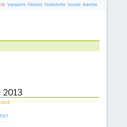
026
Variazioni
Elezioni
Statistiche
Scuole
Banche
e 2013
ividi
2017
2018
2019
2020
2021
2022
20