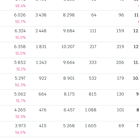
49,4%
6.026
3.438
8.298
64
96
11
50,7%
6.324
2.448
9.684
111
159
12
51,0%
6.358
1.831
10.207
217
219
12
51,0%
5.852
1.243
9.664
333
206
11
51,1%
5.297
922
8.901
532
179
10
50,3%
5.062
664
8.175
815
130
9
51,7%
4.265
476
6.457
1.088
101
8
52,5%
3.973
415
5.268
1.605
69
7
54,0%