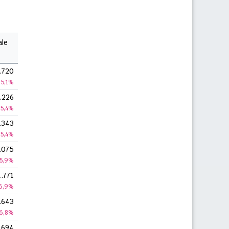
ale
.720
5,1%
.226
5,4%
.343
5,4%
.075
5,9%
1.771
6,9%
.643
6,8%
.694