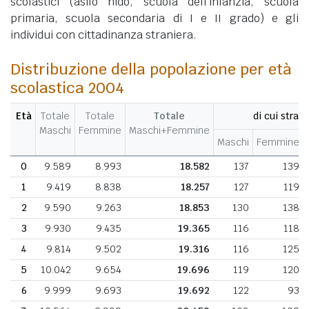
scolastici (asilo nido, scuola dell'infanzia, scuola
primaria, scuola secondaria di I e II grado) e gli
individui con cittadinanza straniera.
Distribuzione della popolazione per età
scolastica 2004
Età
Totale
Totale
Totale
di cui strani
Maschi
Femmine
Maschi+Femmine
Maschi
Femmine
0
9.589
8.993
18.582
137
139
1
9.419
8.838
18.257
127
119
2
9.590
9.263
18.853
130
138
3
9.930
9.435
19.365
116
118
4
9.814
9.502
19.316
116
125
5
10.042
9.654
19.696
119
120
6
9.999
9.693
19.692
122
93