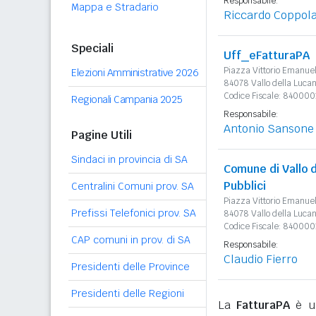
Responsabile:
Mappa e Stradario
Riccardo Coppol
Speciali
Uff_eFatturaPA
Piazza Vittorio Emanue
Elezioni Amministrative 2026
84078 Vallo della Lucan
Codice Fiscale: 84000
Regionali Campania 2025
Responsabile:
Antonio Sansone
Pagine Utili
Sindaci in provincia di SA
Comune di Vallo d
Pubblici
Centralini Comuni prov. SA
Piazza Vittorio Emanue
Prefissi Telefonici prov. SA
84078 Vallo della Lucan
Codice Fiscale: 84000
CAP comuni in prov. di SA
Responsabile:
Claudio Fierro
Presidenti delle Province
Presidenti delle Regioni
La
FatturaPA
è un