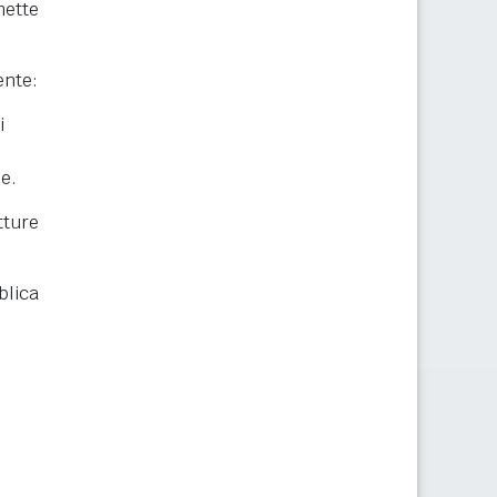
mette
ente:
i
he.
ture
blica