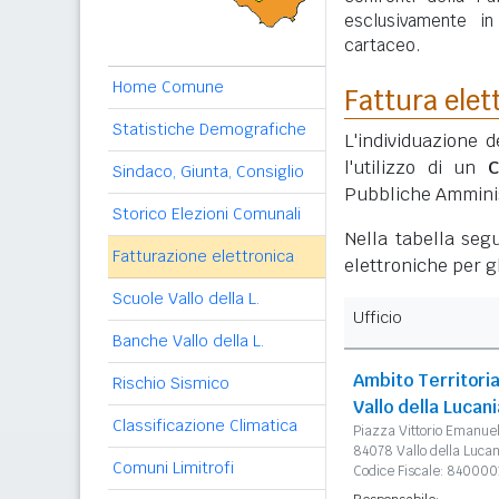
esclusivamente i
cartaceo.
Home Comune
Fattura elet
Statistiche Demografiche
L'individuazione d
l'utilizzo di un
C
Sindaco, Giunta, Consiglio
Pubbliche Amminis
Storico Elezioni Comunali
Nella tabella segu
Fatturazione elettronica
elettroniche per gl
Scuole Vallo della L.
Ufficio
Banche Vallo della L.
Ambito Territori
Rischio Sismico
Vallo della Lucani
Classificazione Climatica
Piazza Vittorio Emanue
84078 Vallo della Lucan
Comuni Limitrofi
Codice Fiscale: 84000