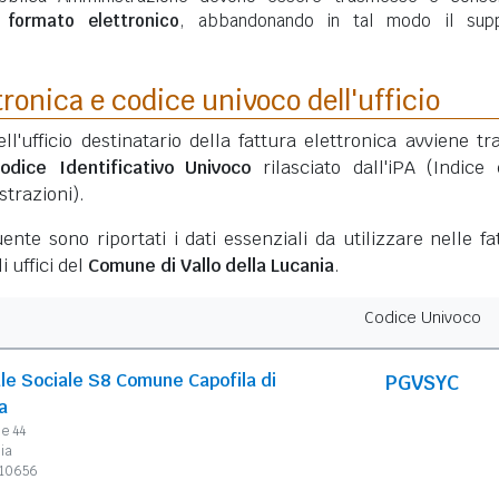
n
formato elettronico
, abbandonando in tal modo il sup
tronica e codice univoco dell'ufficio
ell'ufficio destinatario della fattura elettronica avviene tr
odice Identificativo Univoco
rilasciato dall'iPA (Indice 
trazioni).
ente sono riportati i dati essenziali da utilizzare nelle fa
i uffici del
Comune di Vallo della Lucania
.
Codice Univoco
ale Sociale S8 Comune Capofila di
PGVSYC
a
le 44
ia
010656