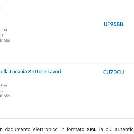
a
UF95BB
le 44
ia
010656
ella Lucania Settore Lavori
CUZDCU
le 44
ia
010656
 documento elettronico in formato
XML
la cui autentic