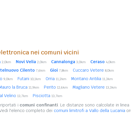
lettronica nei comuni vicini
a
Novi Velia
Cannalonga
Ceraso
2,0km
2,0km
3,0km
4,0km
telnuovo Cilento
Gioi
Cuccaro Vetere
7,6km
7,8km
8,0km
io
Futani
Orria
Montano Antilia
9,0km
10,1km
11,2km
11,3km
Mauro la Bruca
Perito
Magliano Vetere
11,9km
12,6km
13,3km
al Velino
Pisciotta
13,7km
13,7km
iportati i
comuni confinanti
. Le distanze sono calcolate in linea 
 Vedi l'elenco completo dei
comuni limitrofi a Vallo della Lucania
or