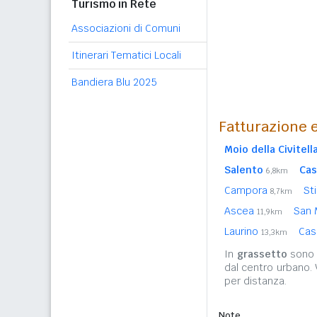
Turismo in Rete
Associazioni di Comuni
Itinerari Tematici Locali
Bandiera Blu 2025
Fatturazione e
Moio della Civitell
Salento
Cas
6,8km
Campora
St
8,7km
Ascea
San 
11,9km
Laurino
Cas
13,3km
In
grassetto
sono r
dal centro urbano.
per distanza.
Note