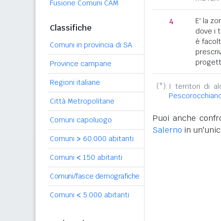
Fusione Comuni CAM
4
E' la z
Classifiche
dove i 
è facol
Comuni in provincia di SA
prescriv
progett
Province campane
Regioni italiane
(*):
I territori di 
Pescorocchian
Città Metropolitane
Puoi anche confro
Comuni capoluogo
Salerno
in un'unic
Comuni
>
60.000 abitanti
Comuni
<
150 abitanti
Comuni/fasce demografiche
Comuni
<
5.000 abitanti