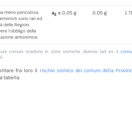
ona meno pericolosa,
a
≤ 0,05 g
0,05 g
1.7
g
terremoti sono rari ed
tà delle Regioni
ere l’obbligo della
azione antisismica.
alcuni comuni ricadono in zone sismiche diverse (ad es. il
comu
o
).
ntare fra loro il
rischio sismico dei comuni della Provinc
a tabella.