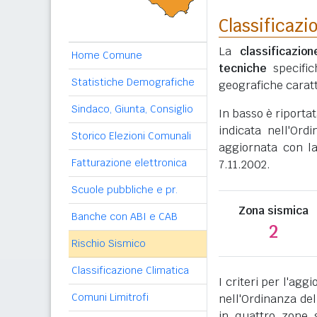
Classificazi
La
classificazio
Home Comune
tecniche
specific
Statistiche Demografiche
geografiche caratt
Sindaco, Giunta, Consiglio
In basso è riporta
indicata nell'Ord
Storico Elezioni Comunali
aggiornata con l
Fatturazione elettronica
7.11.2002.
Scuole pubbliche e pr.
Zona sismica
Banche con ABI e CAB
2
Rischio Sismico
Classificazione Climatica
I criteri per l'ag
Comuni Limitrofi
nell'Ordinanza del
in quattro zone s