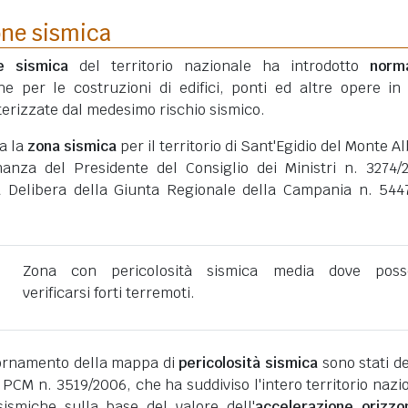
one sismica
ne sismica
del territorio nazionale ha introdotto
norm
he per le costruzioni di edifici, ponti ed altre opere in
erizzate dal medesimo rischio sismico.
ta la
zona sismica
per il territorio di Sant'Egidio del Monte Al
inanza del Presidente del Consiglio dei Ministri n. 3274/
a Delibera della Giunta Regionale della Campania n. 544
Zona con pericolosità sismica media dove poss
verificarsi forti terremoti.
giornamento della mappa di
pericolosità sismica
sono stati def
 PCM n. 3519/2006, che ha suddiviso l'intero territorio nazi
ismiche sulla base del valore dell'
accelerazione orizzo