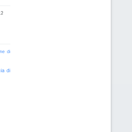
12
ne di
ia di