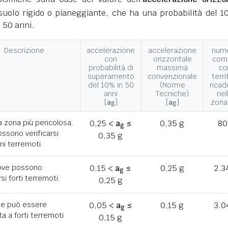
suolo rigido o pianeggiante, che ha una probabilità del 1
 50 anni.
Descrizione
accelerazione
accelerazione
num
con
orizzontale
com
probabilità di
massima
co
superamento
convenzionale
terri
del 10% in 50
(Norme
ricad
anni
Tecniche)
nel
[
a
]
[
a
]
zona
g
g
a zona più pericolosa,
0,25 <
a
≤
0,35 g
80
g
ssono verificarsi
0,35 g
mi terremoti.
ove possono
0,15 <
a
≤
0,25 g
2.3
g
rsi forti terremoti.
0,25 g
he può essere
0,05 <
a
≤
0,15 g
3.0
g
a a forti terremoti
0,15 g