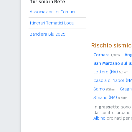
Turismo in Rete
Associazioni di Comuni
Itinerari Tematici Locali
Bandiera Blu 2025
Rischio sismic
Corbara
Ang
1,9km
San Marzano sul S
Lettere (NA)
5,6km
Casola di Napoli (N
Sarno
Gragn
8,3km
Striano (NA)
8,7km
In
grassetto
sono r
dal centro urbano
Albino
ordinati per 