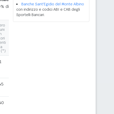
Banche Sant'Egidio del Monte Albino
0% di
con indirizzo e codici ABI e CAB degli
Sportelli Bancari.
ero
uni
n
tori
enti
la
 (*)
1
45
40