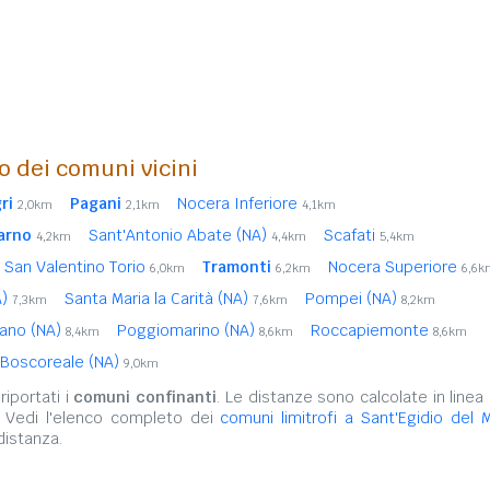
o dei comuni vicini
ri
Pagani
Nocera Inferiore
2,0km
2,1km
4,1km
arno
Sant'Antonio Abate (NA)
Scafati
4,2km
4,4km
5,4km
San Valentino Torio
Tramonti
Nocera Superiore
6,0km
6,2km
6,6k
A)
Santa Maria la Carità (NA)
Pompei (NA)
7,3km
7,6km
8,2km
ano (NA)
Poggiomarino (NA)
Roccapiemonte
8,4km
8,6km
8,6km
Boscoreale (NA)
9,0km
iportati i
comuni confinanti
. Le distanze sono calcolate in linea 
. Vedi l'elenco completo dei
comuni limitrofi a Sant'Egidio del 
distanza.