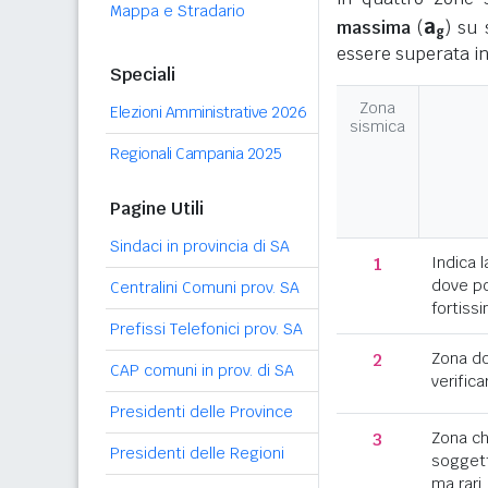
Mappa e Stradario
a
massima
(
) su 
g
essere superata in
Speciali
Zona
Elezioni Amministrative 2026
sismica
Regionali Campania 2025
Pagine Utili
Sindaci in provincia di SA
1
Indica l
dove po
Centralini Comuni prov. SA
fortissi
Prefissi Telefonici prov. SA
2
Zona d
CAP comuni in prov. di SA
verifica
Presidenti delle Province
3
Zona c
Presidenti delle Regioni
soggett
ma rari.