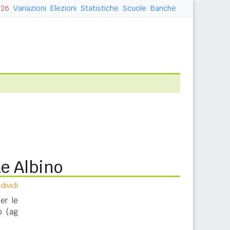
026
Variazioni
Elezioni
Statistiche
Scuole
Banche
te Albino
ividi
er le
o (ag