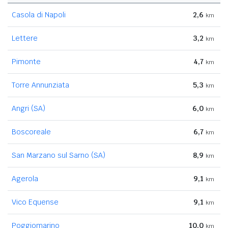
Casola di Napoli
2,6
km
Lettere
3,2
km
Pimonte
4,7
km
Torre Annunziata
5,3
km
Angri (SA)
6,0
km
Boscoreale
6,7
km
San Marzano sul Sarno (SA)
8,9
km
Agerola
9,1
km
Vico Equense
9,1
km
Poggiomarino
10,0
km