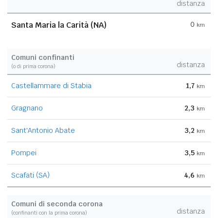
distanza
Santa Maria la Carità (NA)
0
km
Comuni confinanti
distanza
(o di prima corona)
Castellammare di Stabia
1,7
km
Gragnano
2,3
km
Sant'Antonio Abate
3,2
km
Pompei
3,5
km
Scafati (SA)
4,6
km
Comuni di seconda corona
distanza
(confinanti con la prima corona)