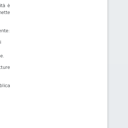
ità è
mette
ente:
i
he.
ture
blica