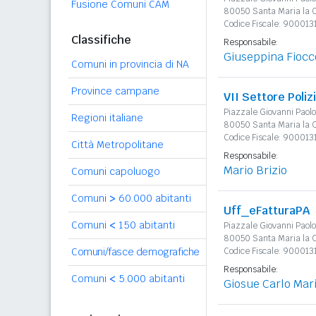
Fusione Comuni CAM
80050 Santa Maria la C
Codice Fiscale: 90001
Classifiche
Responsabile:
Giuseppina Fiocc
Comuni in provincia di NA
Province campane
VII Settore Poliz
Piazzale Giovanni Paolo 
Regioni italiane
80050 Santa Maria la C
Codice Fiscale: 90001
Città Metropolitane
Responsabile:
Mario Brizio
Comuni capoluogo
Comuni
>
60.000 abitanti
Uff_eFatturaPA
Comuni
<
150 abitanti
Piazzale Giovanni Paolo 
80050 Santa Maria la C
Comuni/fasce demografiche
Codice Fiscale: 90001
Responsabile:
Comuni
<
5.000 abitanti
Giosue Carlo Mar