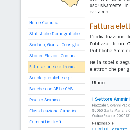
esclusivamente i
cartaceo.
Home Comune
Fattura elet
Statistiche Demografiche
L'individuazione d
l'utilizzo di un
C
Sindaco, Giunta, Consiglio
Pubbliche Amminis
Storico Elezioni Comunali
Nella tabella segu
Fatturazione elettronica
elettroniche per gl
Scuole pubbliche e pr.
Ufficio
Banche con ABI e CAB
I Settore Ammini
Rischio Sismico
Piazzale Giovanni Paolo 
Classificazione Climatica
80050 Santa Maria la C
Codice Fiscale: 90001
Comuni Limitrofi
Responsabile:
Luigi Di Lorenzo