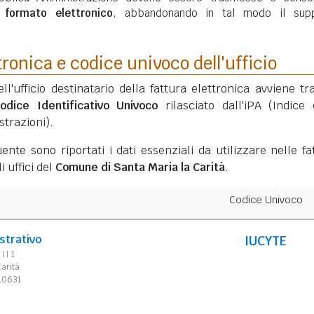
n
formato elettronico
, abbandonando in tal modo il sup
tronica e codice univoco dell'ufficio
ell'ufficio destinatario della fattura elettronica avviene tr
odice Identificativo Univoco
rilasciato dall'iPA (Indice 
trazioni).
ente sono riportati i dati essenziali da utilizzare nelle fa
i uffici del
Comune di Santa Maria la Carità
.
Codice Univoco
strativo
IUCYTE
II 1
arità
310631