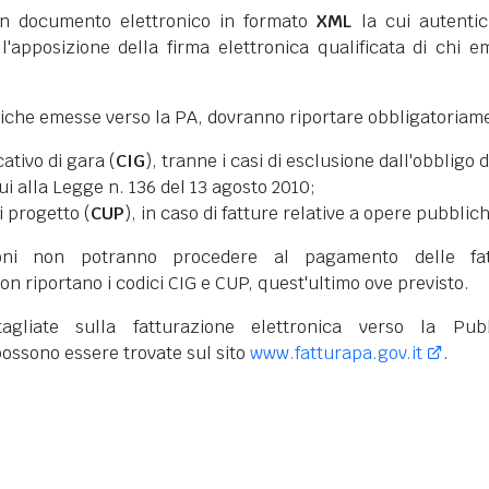
 documento elettronico in formato
XML
la cui autentic
l'apposizione della firma elettronica qualificata di chi e
niche emesse verso la PA, dovranno riportare obbligatoriam
cativo di gara (
CIG
), tranne i casi di esclusione dall'obbligo d
cui alla Legge n. 136 del 13 agosto 2010;
i progetto (
CUP
), in caso di fatture relative a opere pubblic
oni non potranno procedere al pagamento delle fat
on riportano i codici CIG e CUP, quest'ultimo ove previsto.
tagliate sulla fatturazione elettronica verso la Pub
ossono essere trovate sul sito
www.fatturapa.gov.it
.