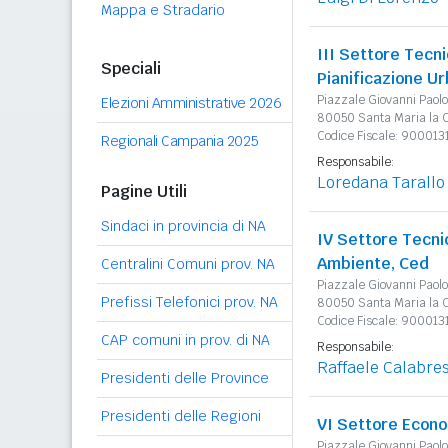
Mappa e Stradario
III Settore Tecn
Speciali
Pianificazione Ur
Piazzale Giovanni Paolo 
Elezioni Amministrative 2026
80050 Santa Maria la C
Codice Fiscale: 90001
Regionali Campania 2025
Responsabile:
Loredana Tarallo
Pagine Utili
Sindaci in provincia di NA
IV Settore Tecni
Ambiente, Ced
Centralini Comuni prov. NA
Piazzale Giovanni Paolo 
Prefissi Telefonici prov. NA
80050 Santa Maria la C
Codice Fiscale: 90001
CAP comuni in prov. di NA
Responsabile:
Raffaele Calabre
Presidenti delle Province
Presidenti delle Regioni
VI Settore Econo
Piazzale Giovanni Paolo 