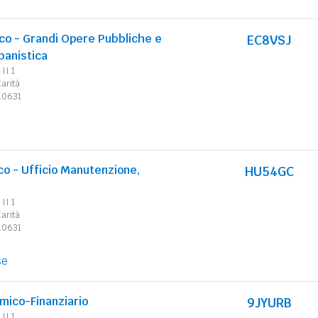
ico - Grandi Opere Pubbliche e
EC8VSJ
banistica
II 1
arità
310631
co - Ufficio Manutenzione,
HU54GC
II 1
arità
310631
se
mico-Finanziario
9JYURB
II 1