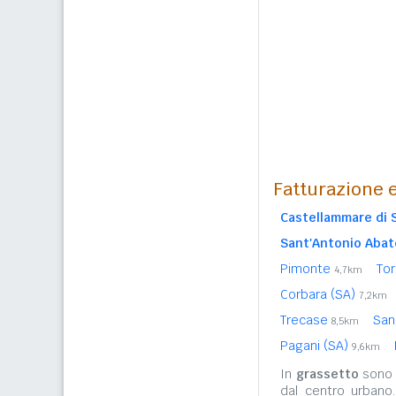
Fatturazione e
Castellammare di 
Sant'Antonio Abat
Pimonte
Tor
4,7km
Corbara (SA)
7,2km
Trecase
San
8,5km
Pagani (SA)
9,6km
In
grassetto
sono r
dal centro urbano