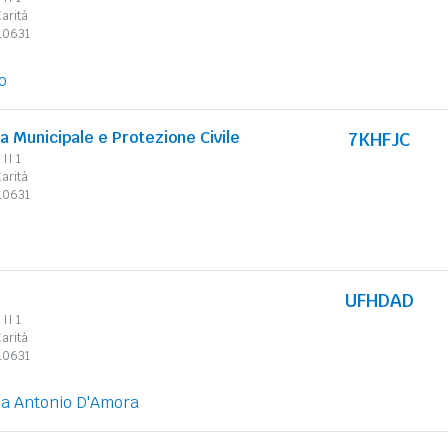
arità
310631
o
ia Municipale e Protezione Civile
7KHFJC
II 1
arità
310631
UFHDAD
II 1
arità
310631
ia Antonio D'Amora