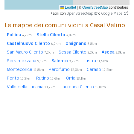
Leaflet
|
©
OpenStreetMap
contributors
(apri con
OpenStreetMap
o
Google Maps
)
Le mappe dei comuni vicini a Casal Velino
Pollica
Stella Cilento
4,7km
4,8km
Castelnuovo Cilento
Omignano
6,2km
6,8km
San Mauro Cilento
Sessa Cilento
Ascea
7,2km
8,2km
8,3km
Serramezzana
Salento
Lustra
9,1km
9,2km
11,5km
Montecorice
Perdifumo
Ceraso
11,8km
12,0km
12,2km
Perito
Rutino
Orria
12,2km
12,6km
13,1km
Vallo della Lucania
Laureana Cilento
13,7km
13,8km
Pisciotta
Gioi
13,8km
14,1km
In
grassetto
sono riportati i
comuni confinanti
. Le
distanze sono calcolate in linea d'aria dal centro urbano.
Vedi l'elenco completo dei
comuni limitrofi a Casal Velino
ordinati per distanza.