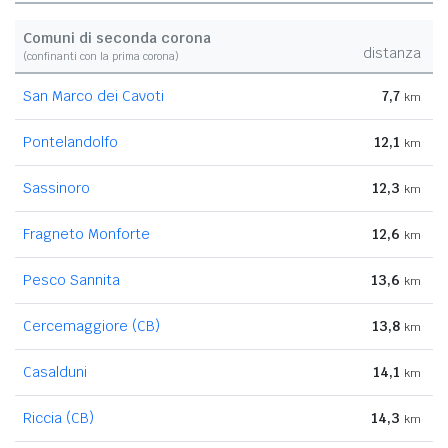
Comuni di seconda corona
distanza
(confinanti con la prima corona)
San Marco dei Cavoti
7,7
km
Pontelandolfo
12,1
km
Sassinoro
12,3
km
Fragneto Monforte
12,6
km
Pesco Sannita
13,6
km
Cercemaggiore (CB)
13,8
km
Casalduni
14,1
km
Riccia (CB)
14,3
km