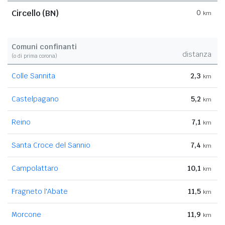
Circello (BN)
0
km
Comuni confinanti
distanza
(o di prima corona)
Colle Sannita
2,3
km
Castelpagano
5,2
km
Reino
7,1
km
Santa Croce del Sannio
7,4
km
Campolattaro
10,1
km
Fragneto l'Abate
11,5
km
Morcone
11,9
km