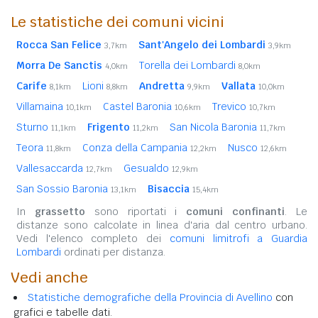
Le statistiche dei comuni vicini
Rocca San Felice
Sant'Angelo dei Lombardi
3,7km
3,9km
Morra De Sanctis
Torella dei Lombardi
4,0km
8,0km
Carife
Lioni
Andretta
Vallata
8,1km
8,8km
9,9km
10,0km
Villamaina
Castel Baronia
Trevico
10,1km
10,6km
10,7km
Sturno
Frigento
San Nicola Baronia
11,1km
11,2km
11,7km
Teora
Conza della Campania
Nusco
11,8km
12,2km
12,6km
Vallesaccarda
Gesualdo
12,7km
12,9km
San Sossio Baronia
Bisaccia
13,1km
15,4km
In
grassetto
sono riportati i
comuni confinanti
. Le
distanze sono calcolate in linea d'aria dal centro urbano.
Vedi l'elenco completo dei
comuni limitrofi a Guardia
Lombardi
ordinati per distanza.
Vedi anche
Statistiche demografiche della Provincia di Avellino
con
grafici e tabelle dati.