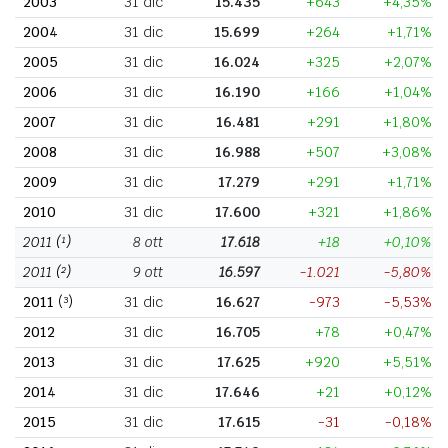
2003
31 dic
15.435
+643
+4,35%
2004
31 dic
15.699
+264
+1,71%
2005
31 dic
16.024
+325
+2,07%
2006
31 dic
16.190
+166
+1,04%
2007
31 dic
16.481
+291
+1,80%
2008
31 dic
16.988
+507
+3,08%
2009
31 dic
17.279
+291
+1,71%
2010
31 dic
17.600
+321
+1,86%
2011
(¹)
8 ott
17.618
+18
+0,10%
2011
(²)
9 ott
16.597
-1.021
-5,80%
2011
(³)
31 dic
16.627
-973
-5,53%
2012
31 dic
16.705
+78
+0,47%
2013
31 dic
17.625
+920
+5,51%
2014
31 dic
17.646
+21
+0,12%
2015
31 dic
17.615
-31
-0,18%