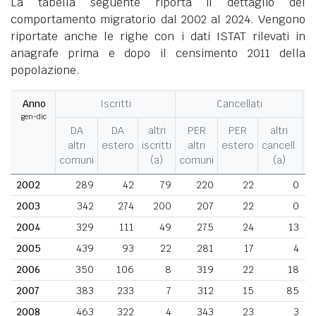
La tabella seguente riporta il dettaglio del
comportamento migratorio dal 2002 al 2024. Vengono
riportate anche le righe con i dati ISTAT rilevati in
anagrafe prima e dopo il censimento 2011 della
popolazione.
Anno
Iscritti
Cancellati
gen-dic
M
DA
DA
altri
PER
PER
altri
altri
estero
iscritti
altri
estero
cancell.
comuni
(a)
comuni
(a)
2002
289
42
79
220
22
0
2003
342
274
200
207
22
0
2004
329
111
49
275
24
13
2005
439
93
22
281
17
4
2006
350
106
8
319
22
18
2007
383
233
7
312
15
85
2008
463
322
4
343
23
3