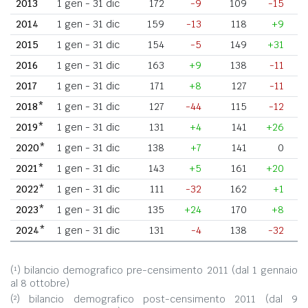
2013
1 gen - 31 dic
172
-9
109
-15
2014
1 gen - 31 dic
159
-13
118
+9
2015
1 gen - 31 dic
154
-5
149
+31
2016
1 gen - 31 dic
163
+9
138
-11
2017
1 gen - 31 dic
171
+8
127
-11
2018*
1 gen - 31 dic
127
-44
115
-12
2019*
1 gen - 31 dic
131
+4
141
+26
2020*
1 gen - 31 dic
138
+7
141
0
2021*
1 gen - 31 dic
143
+5
161
+20
2022*
1 gen - 31 dic
111
-32
162
+1
2023*
1 gen - 31 dic
135
+24
170
+8
2024*
1 gen - 31 dic
131
-4
138
-32
(¹) bilancio demografico pre-censimento 2011 (dal 1 gennaio
al 8 ottobre)
(²) bilancio demografico post-censimento 2011 (dal 9