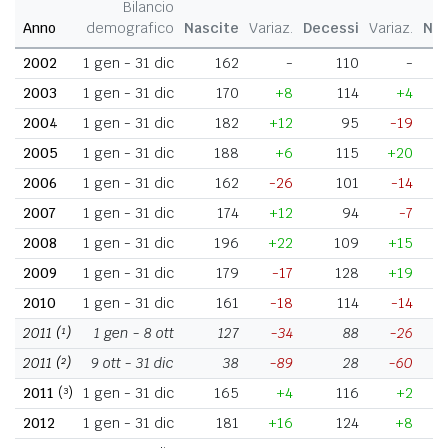
Bilancio
Anno
demografico
Nascite
Variaz.
Decessi
Variaz.
Nat
2002
1 gen - 31 dic
162
-
110
-
2003
1 gen - 31 dic
170
+8
114
+4
2004
1 gen - 31 dic
182
+12
95
-19
2005
1 gen - 31 dic
188
+6
115
+20
2006
1 gen - 31 dic
162
-26
101
-14
2007
1 gen - 31 dic
174
+12
94
-7
2008
1 gen - 31 dic
196
+22
109
+15
2009
1 gen - 31 dic
179
-17
128
+19
2010
1 gen - 31 dic
161
-18
114
-14
2011
(¹)
1 gen - 8 ott
127
-34
88
-26
2011
(²)
9 ott - 31 dic
38
-89
28
-60
2011
(³)
1 gen - 31 dic
165
+4
116
+2
2012
1 gen - 31 dic
181
+16
124
+8