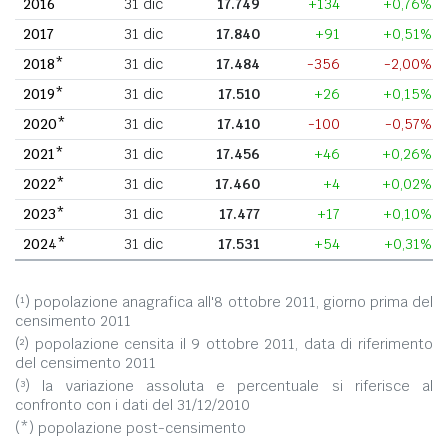
2016
31 dic
17.749
+134
+0,76%
2017
31 dic
17.840
+91
+0,51%
2018*
31 dic
17.484
-356
-2,00%
2019*
31 dic
17.510
+26
+0,15%
2020*
31 dic
17.410
-100
-0,57%
2021*
31 dic
17.456
+46
+0,26%
2022*
31 dic
17.460
+4
+0,02%
2023*
31 dic
17.477
+17
+0,10%
2024*
31 dic
17.531
+54
+0,31%
(¹) popolazione anagrafica all'8 ottobre 2011, giorno prima del
censimento 2011
(²) popolazione censita il 9 ottobre 2011, data di riferimento
del censimento 2011
(³) la variazione assoluta e percentuale si riferisce al
confronto con i dati del 31/12/2010
(*) popolazione post-censimento