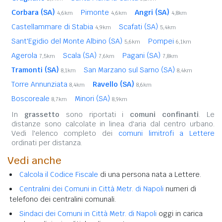
Corbara (SA)
Pimonte
Angri (SA)
4,6km
4,6km
4,8km
Castellammare di Stabia
Scafati (SA)
4,9km
5,4km
Sant'Egidio del Monte Albino (SA)
Pompei
5,6km
6,1km
Agerola
Scala (SA)
Pagani (SA)
7,5km
7,6km
7,8km
Tramonti (SA)
San Marzano sul Sarno (SA)
8,1km
8,4km
Torre Annunziata
Ravello (SA)
8,4km
8,6km
Boscoreale
Minori (SA)
8,7km
8,9km
In
grassetto
sono riportati i
comuni confinanti
. Le
distanze sono calcolate in linea d'aria dal centro urbano.
Vedi l'elenco completo dei
comuni limitrofi a Lettere
ordinati per distanza.
Vedi anche
Calcola il Codice Fiscale
di una persona nata a Lettere.
Centralini dei Comuni in Città Metr. di Napoli
numeri di
telefono dei centralini comunali.
Sindaci dei Comuni in Città Metr. di Napoli
oggi in carica