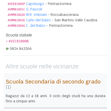
Capoluogo
- Pietrastornina
AVEE81806P
G. Pascoli
AVMM81801C
M.R. Imbriani
- Roccabascerana
AVMM81802D
Carlo del Balzo
- San Martino Valle Caudina
AVMM81803E
C. del Balzo
- Pietrastornina
AVMM81804G
Scuola statale
»
AVIC81800B
0824 843266
Altre scuole nelle vicinanze
Scuola Secondaria di secondo grado
(1)
Ragazzi da 13 a 18 anni. Il ciclo degli studi ha una durata
fino a cinque anni.