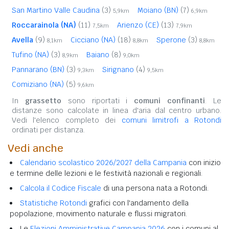
San Martino Valle Caudina
(3)
Moiano (BN)
(7)
5,9km
6,9km
Roccarainola (NA)
(11)
Arienzo (CE)
(13)
7,5km
7,9km
Avella
(9)
Cicciano (NA)
(18)
Sperone
(3)
8,1km
8,8km
8,8km
Tufino (NA)
(3)
Baiano
(8)
8,9km
9,0km
Pannarano (BN)
(3)
Sirignano
(4)
9,3km
9,5km
Comiziano (NA)
(5)
9,6km
In
grassetto
sono riportati i
comuni confinanti
. Le
distanze sono calcolate in linea d'aria dal centro urbano.
Vedi l'elenco completo dei
comuni limitrofi a Rotondi
ordinati per distanza.
Vedi anche
Calendario scolastico 2026/2027 della Campania
con inizio
e termine delle lezioni e le festività nazionali e regionali.
Calcola il Codice Fiscale
di una persona nata a Rotondi.
Statistiche Rotondi
grafici con l'andamento della
popolazione, movimento naturale e flussi migratori.
Le
Elezioni Amministrative Campania 2026
con i comuni al