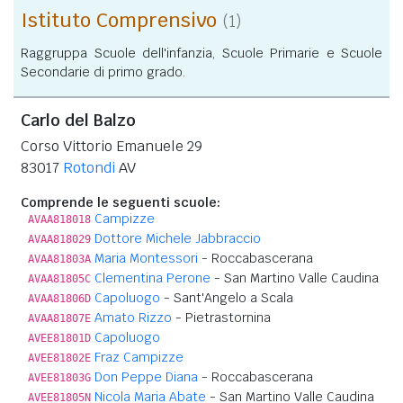
Istituto Comprensivo
(1)
Raggruppa Scuole dell'infanzia, Scuole Primarie e Scuole
Secondarie di primo grado.
Carlo del Balzo
Corso Vittorio Emanuele 29
83017
Rotondi
AV
Comprende le seguenti scuole:
Campizze
AVAA818018
Dottore Michele Jabbraccio
AVAA818029
Maria Montessori
- Roccabascerana
AVAA81803A
Clementina Perone
- San Martino Valle Caudina
AVAA81805C
Capoluogo
- Sant'Angelo a Scala
AVAA81806D
Amato Rizzo
- Pietrastornina
AVAA81807E
Capoluogo
AVEE81801D
Fraz Campizze
AVEE81802E
Don Peppe Diana
- Roccabascerana
AVEE81803G
Nicola Maria Abate
- San Martino Valle Caudina
AVEE81805N