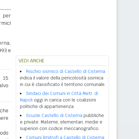
 per
rmici
erna,
993 e
VEDI ANCHE
Rischio sismico di Castello di Cisterna
l 15
indica il valore della pericolosità sismica
in cui è classificato il territorio comunale.
lvo
Sindaci dei Comuni in Città Metr. di
Napoli
oggi in carica con le coalizioni
politiche di appartenenza.
 che
Scuole Castello di Cisterna
pubbliche
nere
e private. Materne, elementari, medie e
superiori con codice meccanografico.
iodo
Comuni limitrofi a Castello di Cisterna