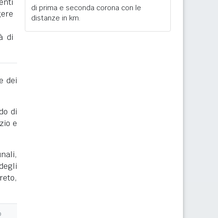
enti
di prima e seconda corona con le
gere
distanze in km.
à di
e dei
do di
zio e
nali,
degli
reto,
o