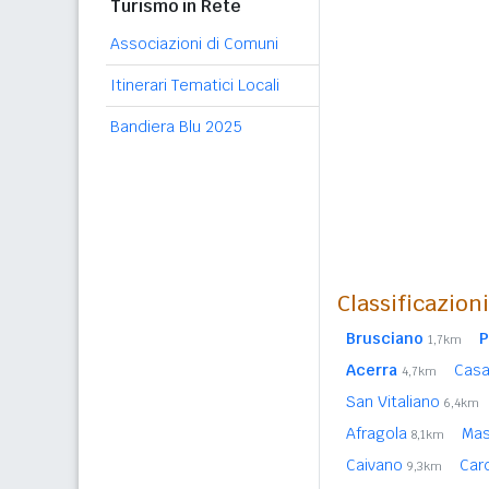
Turismo in Rete
Associazioni di Comuni
Itinerari Tematici Locali
Bandiera Blu 2025
Classificazion
Brusciano
P
1,7km
Acerra
Casa
4,7km
San Vitaliano
6,4km
Afragola
Ma
8,1km
Caivano
Car
9,3km