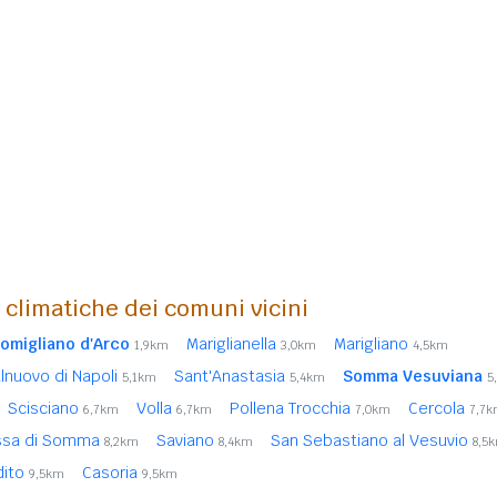
i climatiche dei comuni vicini
omigliano d'Arco
Mariglianella
Marigliano
1,9km
3,0km
4,5km
lnuovo di Napoli
Sant'Anastasia
Somma Vesuviana
5,1km
5,4km
5
Scisciano
Volla
Pollena Trocchia
Cercola
6,7km
6,7km
7,0km
7,7
ssa di Somma
Saviano
San Sebastiano al Vesuvio
8,2km
8,4km
8,5
dito
Casoria
9,5km
9,5km