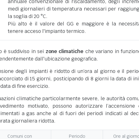
annuale convenzionale di riscaldamento, degli increm
medi giornalieri di temperatura necessari per raggiun
la soglia di 20 °C.
Più alto è il valore del GG e maggiore è la necessit
tenere acceso l'impianto termico.
ano è suddiviso in sei
zone climatiche
che variano in funzion
pendentemente dall'ubicazione geografica.
nsione degli impianti è ridotto di un’ora al giorno e il perio
corciato di 15 giorni, posticipando di 8 giorni la data di ini
 data di fine esercizio.
uazioni climatiche particolarmente severe, le autorità comu
vedimento motivato, possono autorizzare l’accensione 
limentati a gas anche al di fuori dei periodi indicati al dec
ata giornaliera ridotta.
Comuni con
Periodo
Ore al giorn