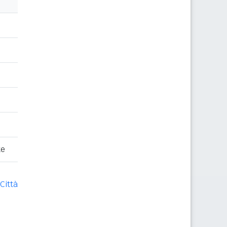
te
Città