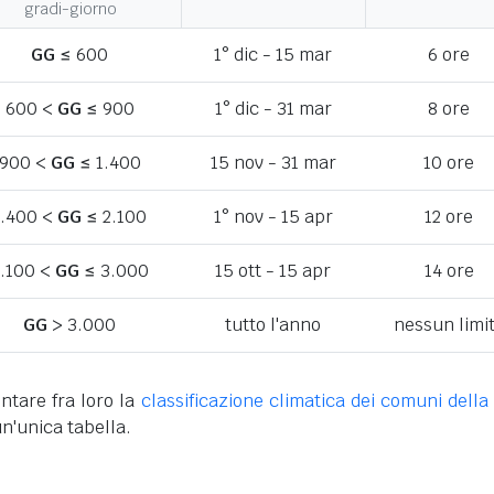
gradi-giorno
GG
≤ 600
1° dic - 15 mar
6 ore
600 <
GG
≤ 900
1° dic - 31 mar
8 ore
900 <
GG
≤ 1.400
15 nov - 31 mar
10 ore
1.400 <
GG
≤ 2.100
1° nov - 15 apr
12 ore
.100 <
GG
≤ 3.000
15 ott - 15 apr
14 ore
GG
> 3.000
tutto l'anno
nessun limi
ntare fra loro la
classificazione climatica dei comuni della 
n'unica tabella.