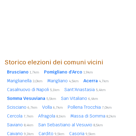
Storico elezioni dei comuni vicini
Brusciano
Pomigliano d'Arco
1,7km
1,9km
Mariglianella
Marigliano
Acerra
3,0km
4,5km
4,7km
Casalnuovo di Napoli
Sant'Anastasia
5,1km
5,4km
Somma Vesuviana
San Vitaliano
5,5km
6,4km
Scisciano
Volla
Pollena Trocchia
6,7km
6,7km
7,0km
Cercola
Afragola
Massa di Somma
7,7km
8,1km
8,2km
Saviano
San Sebastiano al Vesuvio
8,4km
8,5km
Caivano
Cardito
Casoria
9,3km
9,5km
9,5km