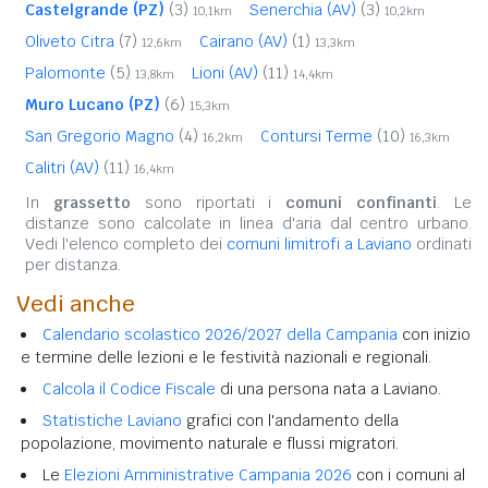
Castelgrande (PZ)
(3)
Senerchia (AV)
(3)
10,1km
10,2km
Oliveto Citra
(7)
Cairano (AV)
(1)
12,6km
13,3km
Palomonte
(5)
Lioni (AV)
(11)
13,8km
14,4km
Muro Lucano (PZ)
(6)
15,3km
San Gregorio Magno
(4)
Contursi Terme
(10)
16,2km
16,3km
Calitri (AV)
(11)
16,4km
In
grassetto
sono riportati i
comuni confinanti
. Le
distanze sono calcolate in linea d'aria dal centro urbano.
Vedi l'elenco completo dei
comuni limitrofi a Laviano
ordinati
per distanza.
Vedi anche
Calendario scolastico 2026/2027 della Campania
con inizio
e termine delle lezioni e le festività nazionali e regionali.
Calcola il Codice Fiscale
di una persona nata a Laviano.
Statistiche Laviano
grafici con l'andamento della
popolazione, movimento naturale e flussi migratori.
Le
Elezioni Amministrative Campania 2026
con i comuni al