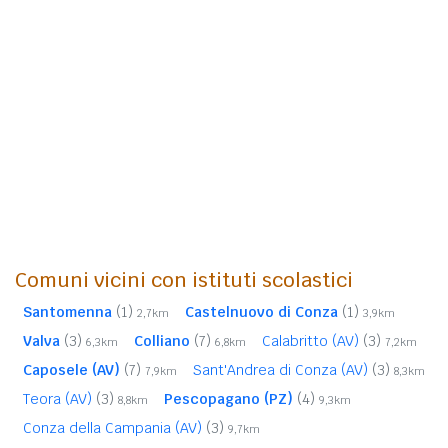
Comuni vicini con istituti scolastici
Santomenna
(1)
Castelnuovo di Conza
(1)
2,7km
3,9km
Valva
(3)
Colliano
(7)
Calabritto (AV)
(3)
6,3km
6,8km
7,2km
Caposele (AV)
(7)
Sant'Andrea di Conza (AV)
(3)
7,9km
8,3km
Teora (AV)
(3)
Pescopagano (PZ)
(4)
8,8km
9,3km
Conza della Campania (AV)
(3)
9,7km