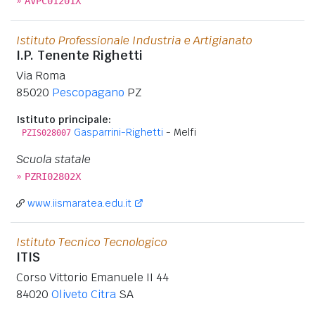
»
AVPC01201X
Istituto Professionale Industria e Artigianato
I.P. Tenente Righetti
Via Roma
85020
Pescopagano
PZ
Istituto principale:
Gasparrini-Righetti
- Melfi
PZIS028007
Scuola statale
»
PZRI02802X
www.iismaratea.edu.it
Istituto Tecnico Tecnologico
ITIS
Corso Vittorio Emanuele II 44
84020
Oliveto Citra
SA