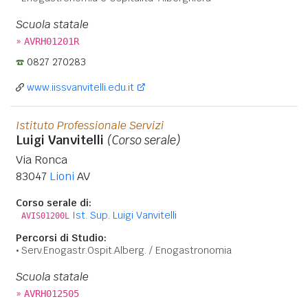
Scuola statale
»
AVRH01201R
0827 270283
www.iissvanvitelli.edu.it
Istituto Professionale Servizi
Luigi Vanvitelli
(Corso serale)
Via Ronca
83047
Lioni
AV
Corso serale di:
Ist. Sup. Luigi Vanvitelli
AVIS01200L
Percorsi di Studio:
Serv.Enogastr.Ospit.Alberg. / Enogastronomia
Scuola statale
»
AVRH012505