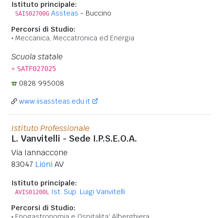
Istituto principale:
Assteas
- Buccino
SAIS02700G
Percorsi di Studio:
Meccanica, Meccatronica ed Energia
Scuola statale
»
SATF027025
0828 995008
www.iisassteas.edu.it
Istituto Professionale
L. Vanvitelli - Sede I.P.S.E.O.A.
Via Iannaccone
83047
Lioni
AV
Istituto principale:
Ist. Sup. Luigi Vanvitelli
AVIS01200L
Percorsi di Studio:
Enogastronomia e Ospitalita' Alberghiera