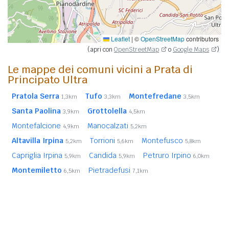
Leaflet
|
©
OpenStreetMap
contributors
(apri con
OpenStreetMap
o
Google Maps
)
Le mappe dei comuni vicini a Prata di
Principato Ultra
Pratola Serra
Tufo
Montefredane
1,3km
3,3km
3,5km
Santa Paolina
Grottolella
3,9km
4,5km
Montefalcione
Manocalzati
4,9km
5,2km
Altavilla Irpina
Torrioni
Montefusco
5,2km
5,6km
5,8km
Capriglia Irpina
Candida
Petruro Irpino
5,9km
5,9km
6,0km
Montemiletto
Pietradefusi
6,5km
7,1km
San Potito Ultra
Torre Le Nocelle
7,2km
7,3km
Parolise
San Nazzaro (BN)
Chianche
7,3km
7,4km
7,7km
In
grassetto
sono riportati i
comuni confinanti
. Le
distanze sono calcolate in linea d'aria dal centro urbano.