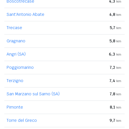
Boscotrecase
4,3
km
Sant'Antonio Abate
4,8
km
Trecase
5,7
km
Gragnano
5,8
km
Angri (SA)
6,3
km
Poggiomarino
7,2
km
Terzigno
7,4
km
San Marzano sul Sarno (SA)
7,8
km
Pimonte
8,1
km
Torre del Greco
9,7
km