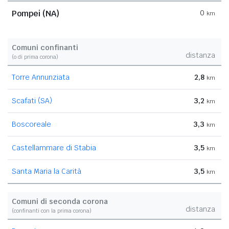
Pompei (NA)
0
km
Comuni confinanti
distanza
(o di prima corona)
Torre Annunziata
2,8
km
Scafati (SA)
3,2
km
Boscoreale
3,3
km
Castellammare di Stabia
3,5
km
Santa Maria la Carità
3,5
km
Comuni di seconda corona
distanza
(confinanti con la prima corona)