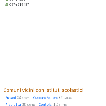
0974 719487
Comuni vicini con istituti scolastici
Futani
(3)
Cuccaro Vetere
(2)
4,1km
4,8km
Pisciotta
(5)
Centola
(11)
5,0km
6,7km