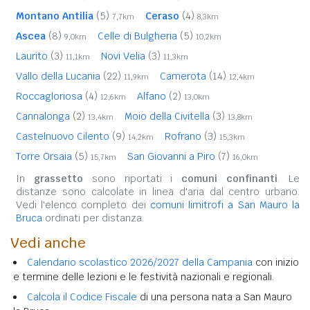
Montano Antilia
(5)
Ceraso
(4)
7,7km
8,3km
Ascea
(8)
Celle di Bulgheria
(5)
9,0km
10,2km
Laurito
(3)
Novi Velia
(3)
11,1km
11,3km
Vallo della Lucania
(22)
Camerota
(14)
11,9km
12,4km
Roccagloriosa
(4)
Alfano
(2)
12,6km
13,0km
Cannalonga
(2)
Moio della Civitella
(3)
13,4km
13,8km
Castelnuovo Cilento
(9)
Rofrano
(3)
14,2km
15,3km
Torre Orsaia
(5)
San Giovanni a Piro
(7)
15,7km
16,0km
In
grassetto
sono riportati i
comuni confinanti
. Le
distanze sono calcolate in linea d'aria dal centro urbano.
Vedi l'elenco completo dei
comuni limitrofi a San Mauro la
Bruca
ordinati per distanza.
Vedi anche
Calendario scolastico 2026/2027 della Campania
con inizio
e termine delle lezioni e le festività nazionali e regionali.
Calcola il Codice Fiscale
di una persona nata a San Mauro