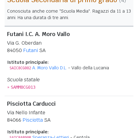
(4)
Conosciuta anche come "Scuola Media". Ragazzi da 11 a 13
anni. Ha una durata di tre anni.
Futani I.C. A. Moro Vallo
Via G. Oberdan
84050
Futani
SA
Istituto principale:
A. Moro Vallo D.L.
- Vallo della Lucania
SAIC8CG002
Scuola statale
»
SAMM8CG013
Pisciotta Carducci
Via Nello Infante
84066
Pisciotta
SA
Istituto principale:
Speranza-Lettieri
- Centola
SAIC8AP00R