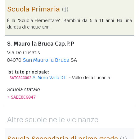
Scuola Primaria
(1)
È la "Scuola Elementare". Bambini da 5 a 11 anni. Ha una
durata di cinque anni.
S. Mauro la Bruca Cap.P.P
Via De Cusatis
84070
San Mauro la Bruca
SA
Istituto principale:
A. Moro Vallo D.L.
- Vallo della Lucania
SAIC8CG002
Scuola statale
»
SAEE8CG047
Altre scuole nelle vicinanze
Scuola Secondaria di primo grado