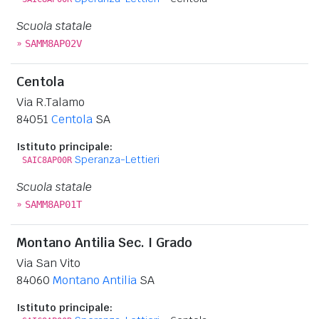
Scuola statale
»
SAMM8AP02V
Centola
Via R.Talamo
84051
Centola
SA
Istituto principale:
Speranza-Lettieri
SAIC8AP00R
Scuola statale
»
SAMM8AP01T
Montano Antilia Sec. I Grado
Via San Vito
84060
Montano Antilia
SA
Istituto principale: