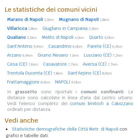
Le statistiche dei comuni vicini
Marano di Napoli
Mugnano di Napoli
1,0km
1,8km
Villaricca
Giugliano in Campania
1,8km
2,5km
Qualiano
Melito di Napoli
Quarto
3,5km
4,1km
5,0km
Sant'Antimo
Casandrino
Parete (CE)
5,9km
6,0km
6,3km
Arzano
Grumo Nevano
Lusciano (CE)
6,9km
7,1km
7,2km
Cesa (CE)
Casavatore
Aversa (CE)
7,6km
7,7km
7,7km
Trentola Ducenta (CE)
Sant'Arpino (CE)
7,8km
8,0km
Frattamaggiore
NAPOLI
8,3km
9,0km
In
grassetto
sono riportati i
comuni confinanti
. Le
distanze sono calcolate in linea d'aria dal centro urbano.
Vedi l'elenco completo dei
comuni limitrofi a Calvizzano
ordinati per distanza.
Vedi anche
Statistiche demografiche della Città Metr. di Napoli
con
grafici e tabelle dati.