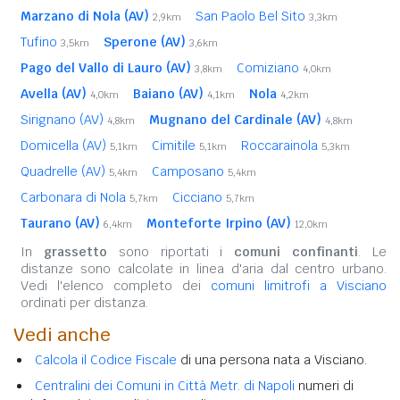
Marzano di Nola (AV)
San Paolo Bel Sito
2,9km
3,3km
Tufino
Sperone (AV)
3,5km
3,6km
Pago del Vallo di Lauro (AV)
Comiziano
3,8km
4,0km
Avella (AV)
Baiano (AV)
Nola
4,0km
4,1km
4,2km
Sirignano (AV)
Mugnano del Cardinale (AV)
4,8km
4,8km
Domicella (AV)
Cimitile
Roccarainola
5,1km
5,1km
5,3km
Quadrelle (AV)
Camposano
5,4km
5,4km
Carbonara di Nola
Cicciano
5,7km
5,7km
Taurano (AV)
Monteforte Irpino (AV)
6,4km
12,0km
In
grassetto
sono riportati i
comuni confinanti
. Le
distanze sono calcolate in linea d'aria dal centro urbano.
Vedi l'elenco completo dei
comuni limitrofi a Visciano
ordinati per distanza.
Vedi anche
Calcola il Codice Fiscale
di una persona nata a Visciano.
Centralini dei Comuni in Città Metr. di Napoli
numeri di