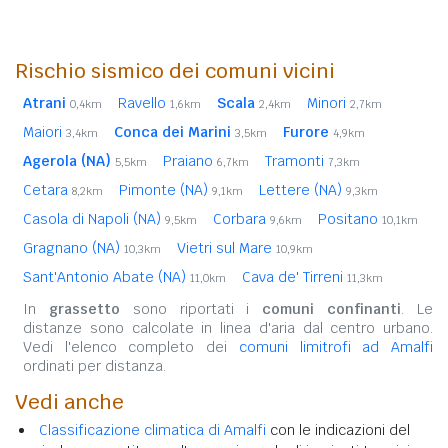
Rischio sismico dei comuni vicini
Atrani
Ravello
Scala
Minori
0,4km
1,6km
2,4km
2,7km
Maiori
Conca dei Marini
Furore
3,4km
3,5km
4,9km
Agerola (NA)
Praiano
Tramonti
5,5km
6,7km
7,3km
Cetara
Pimonte (NA)
Lettere (NA)
8,2km
9,1km
9,3km
Casola di Napoli (NA)
Corbara
Positano
9,5km
9,6km
10,1km
Gragnano (NA)
Vietri sul Mare
10,3km
10,9km
Sant'Antonio Abate (NA)
Cava de' Tirreni
11,0km
11,3km
In
grassetto
sono riportati i
comuni confinanti
. Le
distanze sono calcolate in linea d'aria dal centro urbano.
Vedi l'elenco completo dei
comuni limitrofi ad Amalfi
ordinati per distanza.
Vedi anche
Classificazione climatica di Amalfi
con le indicazioni del