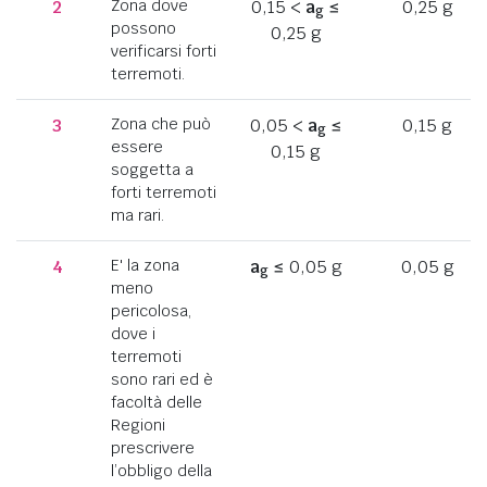
2
Zona dove
0,15 <
a
≤
0,25 g
g
possono
0,25 g
verificarsi forti
terremoti.
3
Zona che può
0,05 <
a
≤
0,15 g
g
essere
0,15 g
soggetta a
forti terremoti
ma rari.
4
E' la zona
a
≤ 0,05 g
0,05 g
g
meno
pericolosa,
dove i
terremoti
sono rari ed è
facoltà delle
Regioni
prescrivere
l’obbligo della