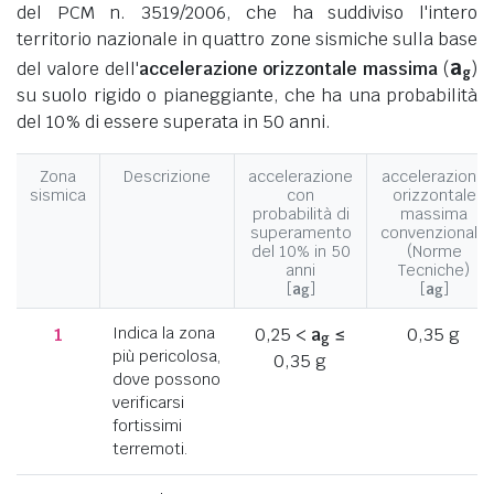
del PCM n. 3519/2006, che ha suddiviso l'intero
territorio nazionale in quattro zone sismiche sulla base
a
del valore dell'
accelerazione orizzontale massima
(
)
g
su suolo rigido o pianeggiante, che ha una probabilità
del 10% di essere superata in 50 anni.
Zona
Descrizione
accelerazione
accelerazione
sismica
con
orizzontale
probabilità di
massima
superamento
convenzionale
del 10% in 50
(Norme
anni
Tecniche)
[
a
]
[
a
]
g
g
1
Indica la zona
0,25 <
a
≤
0,35 g
g
più pericolosa,
0,35 g
dove possono
verificarsi
fortissimi
terremoti.