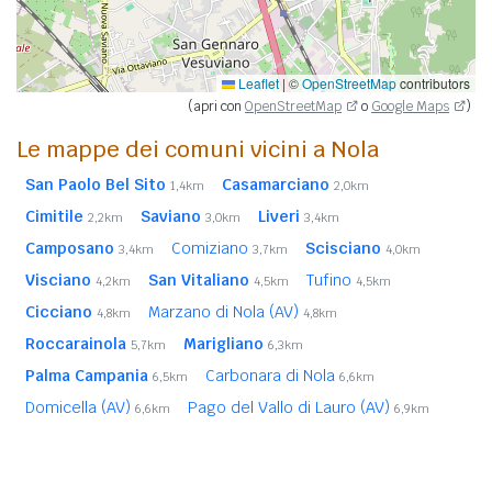
Leaflet
|
©
OpenStreetMap
contributors
(apri con
OpenStreetMap
o
Google Maps
)
Le mappe dei comuni vicini a Nola
San Paolo Bel Sito
Casamarciano
1,4km
2,0km
Cimitile
Saviano
Liveri
2,2km
3,0km
3,4km
Camposano
Comiziano
Scisciano
3,4km
3,7km
4,0km
Visciano
San Vitaliano
Tufino
4,2km
4,5km
4,5km
Cicciano
Marzano di Nola (AV)
4,8km
4,8km
Roccarainola
Marigliano
5,7km
6,3km
Palma Campania
Carbonara di Nola
6,5km
6,6km
Domicella (AV)
Pago del Vallo di Lauro (AV)
6,6km
6,9km
Sperone (AV)
San Gennaro Vesuviano
7,0km
7,1km
Ottaviano
Somma Vesuviana
8,8km
9,9km