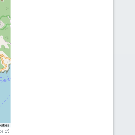
butors
ps
)