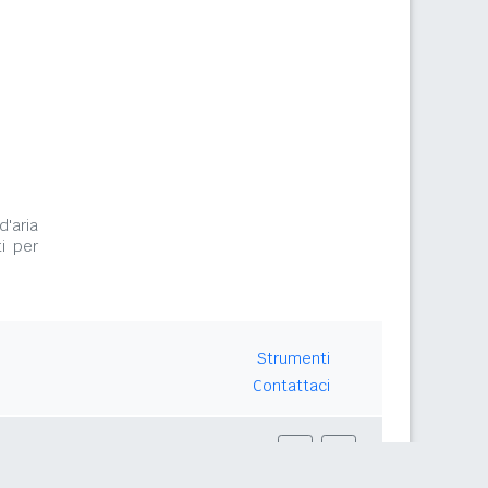
d'aria
i per
Strumenti
Contattaci
Seguici su