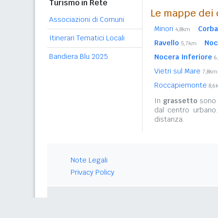
Turismo in Rete
Le mappe dei 
Associazioni di Comuni
Minori
Corba
4,8km
Itinerari Tematici Locali
Ravello
Noc
5,7km
Bandiera Blu 2025
Nocera Inferiore
6
Vietri sul Mare
7,8km
Roccapiemonte
8,6
In
grassetto
sono r
dal centro urbano
distanza.
Note Legali
Privacy Policy
© 2026 Gwind