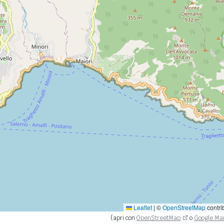
Leaflet
|
©
OpenStreetMap
contri
(apri con
OpenStreetMap
o
Google Ma