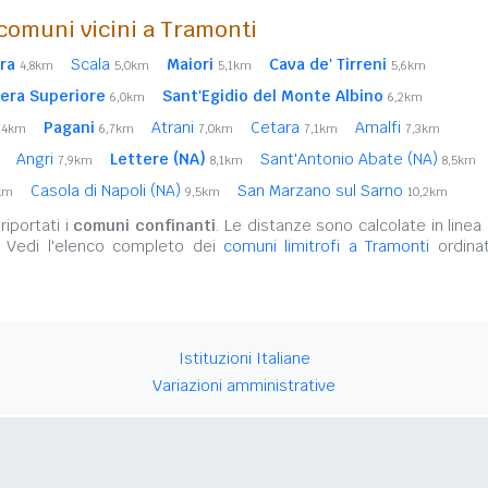
comuni vicini a Tramonti
ra
Scala
Maiori
Cava de' Tirreni
4,8km
5,0km
5,1km
5,6km
era Superiore
Sant'Egidio del Monte Albino
6,0km
6,2km
Pagani
Atrani
Cetara
Amalfi
,4km
6,7km
7,0km
7,1km
7,3km
Angri
Lettere (NA)
Sant'Antonio Abate (NA)
7,9km
8,1km
8,5km
Casola di Napoli (NA)
San Marzano sul Sarno
km
9,5km
10,2km
iportati i
comuni confinanti
. Le distanze sono calcolate in linea 
. Vedi l'elenco completo dei
comuni limitrofi a Tramonti
ordinat
Istituzioni Italiane
Variazioni amministrative