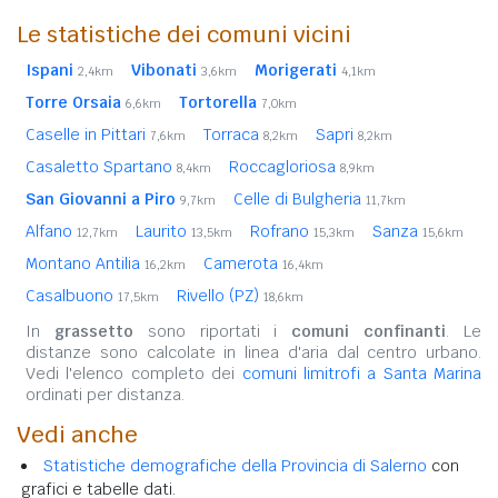
Le statistiche dei comuni vicini
Ispani
Vibonati
Morigerati
2,4km
3,6km
4,1km
Torre Orsaia
Tortorella
6,6km
7,0km
Caselle in Pittari
Torraca
Sapri
7,6km
8,2km
8,2km
Casaletto Spartano
Roccagloriosa
8,4km
8,9km
San Giovanni a Piro
Celle di Bulgheria
9,7km
11,7km
Alfano
Laurito
Rofrano
Sanza
12,7km
13,5km
15,3km
15,6km
Montano Antilia
Camerota
16,2km
16,4km
Casalbuono
Rivello (PZ)
17,5km
18,6km
In
grassetto
sono riportati i
comuni confinanti
. Le
distanze sono calcolate in linea d'aria dal centro urbano.
Vedi l'elenco completo dei
comuni limitrofi a Santa Marina
ordinati per distanza.
Vedi anche
Statistiche demografiche della Provincia di Salerno
con
grafici e tabelle dati.