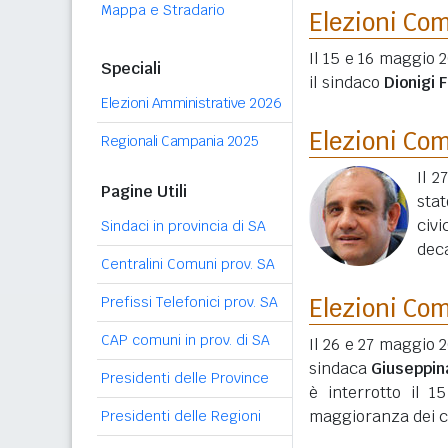
Mappa e Stradario
Elezioni Co
Il 15 e 16 maggio 
Speciali
il sindaco
Dionigi 
Elezioni Amministrative 2026
Elezioni Co
Regionali Campania 2025
Il 2
Pagine Utili
sta
civ
Sindaci in provincia di SA
dec
Centralini Comuni prov. SA
Prefissi Telefonici prov. SA
Elezioni Co
CAP comuni in prov. di SA
Il 26 e 27 maggio 2
sindaca
Giuseppin
Presidenti delle Province
è interrotto il 
maggioranza dei co
Presidenti delle Regioni