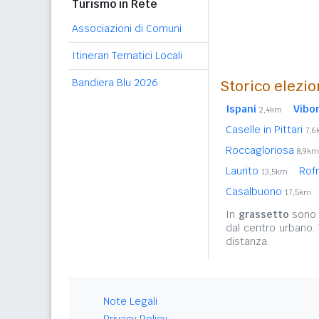
Turismo in Rete
Associazioni di Comuni
Itinerari Tematici Locali
Bandiera Blu 2026
Storico elezio
Ispani
Vibo
2,4km
Caselle in Pittari
7,
Roccagloriosa
8,9km
Laurito
Rof
13,5km
Casalbuono
17,5km
In
grassetto
sono r
dal centro urbano.
distanza.
Note Legali