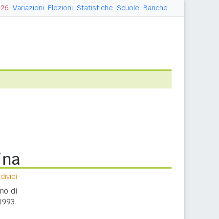
026
Variazioni
Elezioni
Statistiche
Scuole
Banche
ina
ividi
nno di
1993.