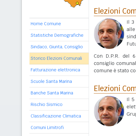
Elezioni Co
Il 3
Home Comune
all
Statistiche Demografiche
sin
Fut
Sindaco, Giunta, Consiglio
Con D.P.R. del 6
Storico Elezioni Comunali
consiglio comunale
Fatturazione elettronica
comune è stato co
Scuole Santa Marina
Elezioni Co
Banche Santa Marina
Il 
Rischio Sismico
ele
Gru
Classificazione Climatica
Comuni Limitrofi