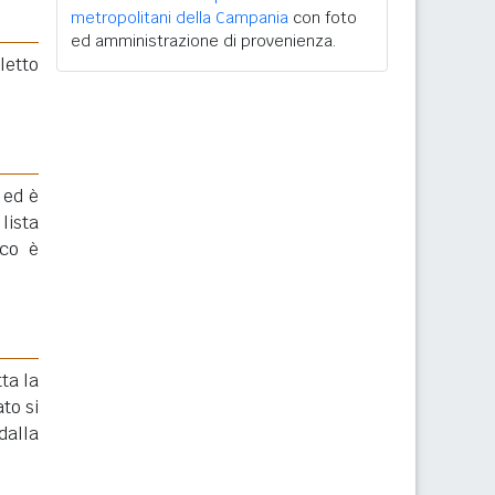
metropolitani della Campania
con foto
ed amministrazione di provenienza.
eletto
 ed è
lista
aco è
ta la
to si
dalla