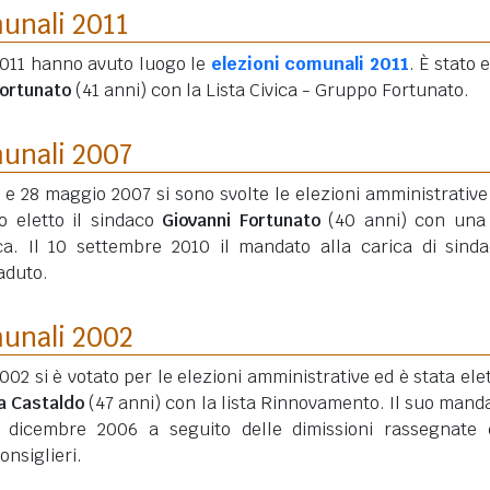
munali 2011
2011 hanno avuto luogo le
elezioni comunali 2011
. È stato 
Fortunato
(41 anni)
con la Lista Civica - Gruppo Fortunato.
munali 2007
7 e 28 maggio 2007 si sono svolte le elezioni amministrative
to eletto il sindaco
Giovanni Fortunato
(40 anni)
con una 
ica. Il 10 settembre 2010 il mandato alla carica di sind
aduto.
munali 2002
002 si è votato per le elezioni amministrative ed è stata elet
a Castaldo
(47 anni)
con la lista Rinnovamento. Il suo manda
15 dicembre 2006 a seguito delle dimissioni rassegnate 
nsiglieri.