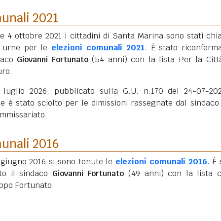
munali 2021
 e 4 ottobre 2021 i cittadini di Santa Marina sono stati chi
e urne per le
elezioni comunali 2021
. È stato riconferma
daco
Giovanni Fortunato
(54 anni)
con la lista Per la Citt
uro.
 luglio 2026, pubblicato sulla G.U. n.170 del 24-07-202
 è stato sciolto per le dimissioni rassegnate dal sindaco 
mmissariato.
munali 2016
5 giugno 2016 si sono tenute le
elezioni comunali 2016
. È 
tto il sindaco
Giovanni Fortunato
(49 anni)
con la lista c
ppo Fortunato.