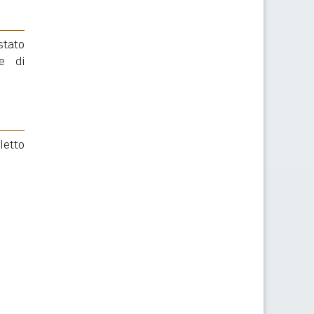
stato
e di
letto