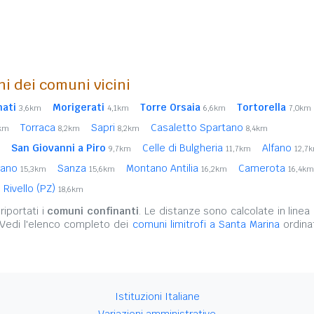
ni dei comuni vicini
nati
Morigerati
Torre Orsaia
Tortorella
3,6km
4,1km
6,6km
7,0km
Torraca
Sapri
Casaletto Spartano
6km
8,2km
8,2km
8,4km
San Giovanni a Piro
Celle di Bulgheria
Alfano
9,7km
11,7km
12,7
rano
Sanza
Montano Antilia
Camerota
15,3km
15,6km
16,2km
16,4km
Rivello (PZ)
18,6km
iportati i
comuni confinanti
. Le distanze sono calcolate in linea 
 Vedi l'elenco completo dei
comuni limitrofi a Santa Marina
ordinat
Istituzioni Italiane