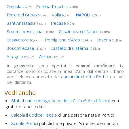
Cercola
Pollena Trocchia
4,4km
5,3km
Torre del Greco
Volla
NAPOLI
6,0km
6,6km
7,2km
Sant'Anastasia
Trecase
7,6km
9,9km
Somma Vesuviana
Casalnuovo di Napoli
10,0km
10,1km
Casavatore
Pomigliano d'Arco
Casoria
10,4km
10,6km
11,1km
Boscotrecase
Castello di Cisterna
11,4km
12,0km
Afragola
Arzano
12,2km
12,3km
In
grassetto
sono riportati i
comuni confinanti
. Le
distanze sono calcolate in linea d'aria dal centro urbano.
Vedi l'elenco completo dei
comuni limitrofi a Portici
ordinati
per distanza.
Vedi anche
Statistiche demografiche della Città Metr. di Napoli
con
grafici e tabelle dati.
Calcola il Codice Fiscale
di una persona nata a Portici.
Scuole Portici
pubbliche e private. Materne, elementari,