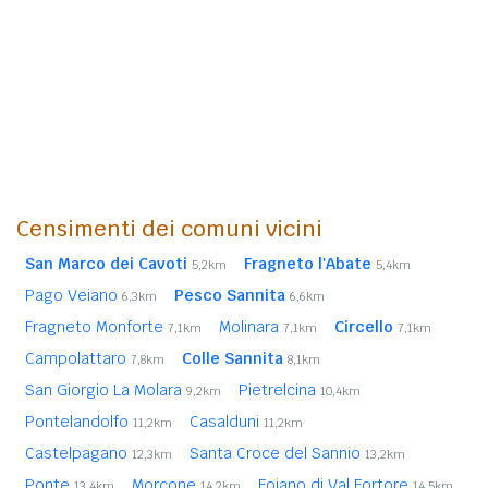
Censimenti dei comuni vicini
San Marco dei Cavoti
Fragneto l'Abate
5,2km
5,4km
Pago Veiano
Pesco Sannita
6,3km
6,6km
Fragneto Monforte
Molinara
Circello
7,1km
7,1km
7,1km
Campolattaro
Colle Sannita
7,8km
8,1km
San Giorgio La Molara
Pietrelcina
9,2km
10,4km
Pontelandolfo
Casalduni
11,2km
11,2km
Castelpagano
Santa Croce del Sannio
12,3km
13,2km
Ponte
Morcone
Foiano di Val Fortore
13,4km
14,2km
14,5km