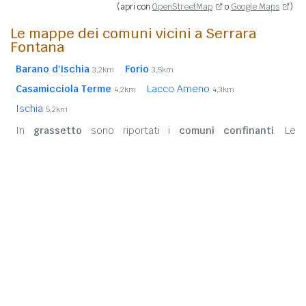
(apri con
OpenStreetMap
o
Google Maps
)
Le mappe dei comuni vicini a Serrara
Fontana
Barano d'Ischia
Forio
3,2km
3,5km
Casamicciola Terme
Lacco Ameno
4,2km
4,3km
Ischia
5,2km
In
grassetto
sono riportati i
comuni confinanti
. Le
distanze sono calcolate in linea d'aria dal centro urbano.
Vedi l'elenco completo dei
comuni limitrofi a Serrara
Fontana
ordinati per distanza.
Note Legali
Privacy Policy
CAP Italia
Calcolo Codice Fiscale
Strumenti