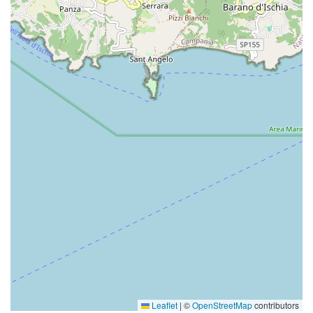
Leaflet
|
©
OpenStreetMap
contributors