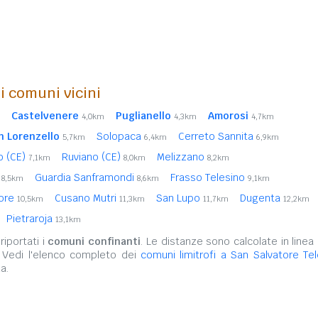
i comuni vicini
Castelvenere
Puglianello
Amorosi
4,0km
4,3km
4,7km
n Lorenzello
Solopaca
Cerreto Sannita
5,7km
6,4km
6,9km
o (CE)
Ruviano (CE)
Melizzano
7,1km
8,0km
8,2km
)
Guardia Sanframondi
Frasso Telesino
8,5km
8,6km
9,1km
iore
Cusano Mutri
San Lupo
Dugenta
10,5km
11,3km
11,7km
12,2km
Pietraroja
13,1km
iportati i
comuni confinanti
. Le distanze sono calcolate in linea 
. Vedi l'elenco completo dei
comuni limitrofi a San Salvatore Te
a.