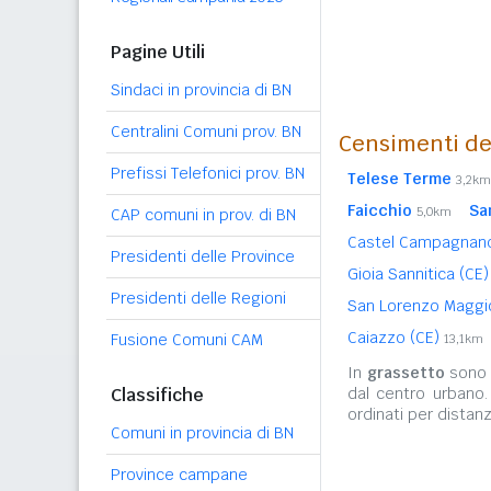
Pagine Utili
Sindaci in provincia di BN
Centralini Comuni prov. BN
Censimenti de
Prefissi Telefonici prov. BN
Telese Terme
3,2km
Faicchio
Sa
5,0km
CAP comuni in prov. di BN
Castel Campagnan
Presidenti delle Province
Gioia Sannitica (CE
Presidenti delle Regioni
San Lorenzo Magg
Caiazzo (CE)
Fusione Comuni CAM
13,1km
In
grassetto
sono r
Classifiche
dal centro urbano
ordinati per distanz
Comuni in provincia di BN
Province campane