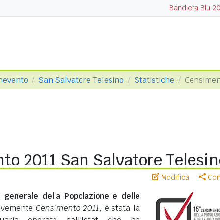
Bandiera Blu 2
enevento
San Salvatore Telesino
Statistiche
Censimen
to 2011 San Salvatore Telesin
Modifica
Cond
 generale della Popolazione e delle
revemente
Censimento 2011
, è stata la
suaria operata dall'Istat che ha