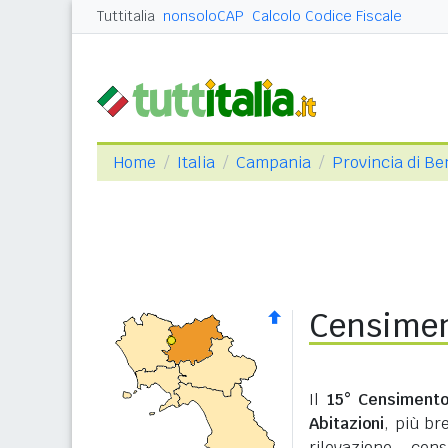
Tuttitalia
nonsoloCAP
Calcolo Codice Fiscale
Home
Italia
Campania
Provincia di B
Censimen
Il
15° Censimento
Abitazioni
, più b
rilevazione cen