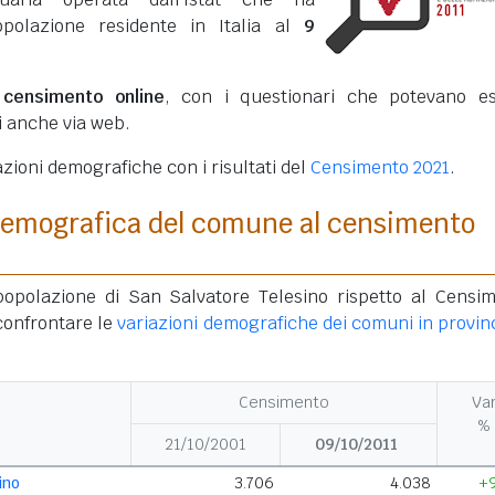
opolazione residente in Italia al
9
o
censimento online
, con i questionari che potevano e
ti anche via web.
azioni demografiche con i risultati del
Censimento 2021
.
demografica del comune al censimento
popolazione di San Salvatore Telesino rispetto al Censi
confrontare le
variazioni demografiche dei comuni in provinc
Censimento
Va
%
21/10/2001
09/10/2011
ino
3.706
4.038
+