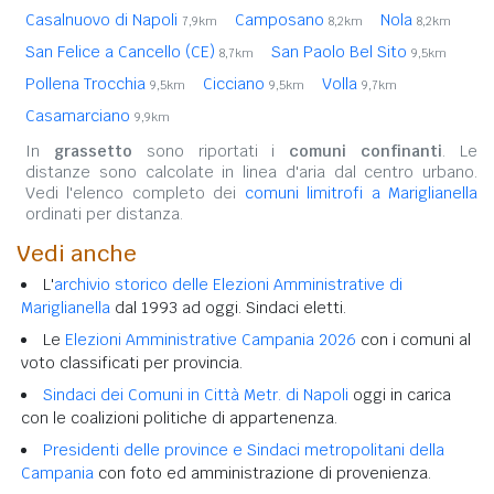
Casalnuovo di Napoli
Camposano
Nola
7,9km
8,2km
8,2km
San Felice a Cancello (CE)
San Paolo Bel Sito
8,7km
9,5km
Pollena Trocchia
Cicciano
Volla
9,5km
9,5km
9,7km
Casamarciano
9,9km
In
grassetto
sono riportati i
comuni confinanti
. Le
distanze sono calcolate in linea d'aria dal centro urbano.
Vedi l'elenco completo dei
comuni limitrofi a Mariglianella
ordinati per distanza.
Vedi anche
L'
archivio storico delle Elezioni Amministrative di
Mariglianella
dal 1993 ad oggi. Sindaci eletti.
Le
Elezioni Amministrative Campania 2026
con i comuni al
voto classificati per provincia.
Sindaci dei Comuni in Città Metr. di Napoli
oggi in carica
con le coalizioni politiche di appartenenza.
Presidenti delle province e Sindaci metropolitani della
Campania
con foto ed amministrazione di provenienza.