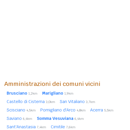
Amministrazioni dei comuni vicini
Brusciano
Marigliano
1,2km
1,9km
Castello di Cisterna
San Vitaliano
3,0km
3,7km
Scisciano
Pomigliano d'Arco
Acerra
4,5km
4,8km
5,5km
Saviano
Somma Vesuviana
6,4km
6,4km
Sant'Anastasia
Cimitile
7,4km
7,6km