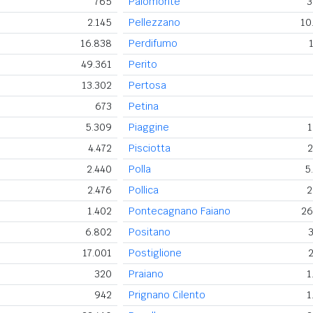
765
Palomonte
3
2.145
Pellezzano
10
16.838
Perdifumo
49.361
Perito
13.302
Pertosa
673
Petina
5.309
Piaggine
1
4.472
Pisciotta
2
2.440
Polla
5
2.476
Pollica
2
1.402
Pontecagnano Faiano
26
6.802
Positano
3
17.001
Postiglione
2
320
Praiano
1
942
Prignano Cilento
1