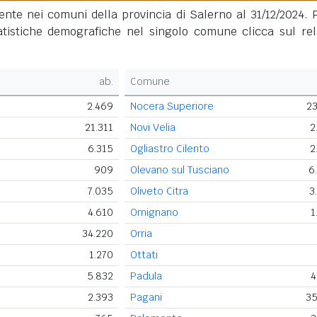
nte nei comuni della provincia di Salerno al 31/12/2024. P
tatistiche demografiche nel singolo comune clicca sul rel
ab.
Comune
2.469
Nocera Superiore
23
21.311
Novi Velia
2
6.315
Ogliastro Cilento
2
909
Olevano sul Tusciano
6
7.035
Oliveto Citra
3
4.610
Omignano
1
34.220
Orria
1.270
Ottati
5.832
Padula
4
2.393
Pagani
35