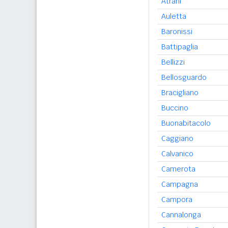
Atrani
Auletta
Baronissi
Battipaglia
Bellizzi
Bellosguardo
Bracigliano
Buccino
Buonabitacolo
Caggiano
Calvanico
Camerota
Campagna
Campora
Cannalonga