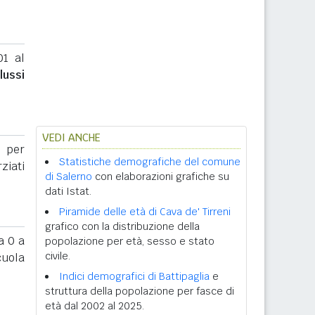
01 al
flussi
VEDI ANCHE
o per
Statistiche demografiche del comune
rziati
di Salerno
con elaborazioni grafiche su
dati Istat.
Piramide delle età di Cava de' Tirreni
grafico con la distribuzione della
 0 a
popolazione per età, sesso e stato
civile.
cuola
Indici demografici di Battipaglia
e
struttura della popolazione per fasce di
età dal 2002 al 2025.