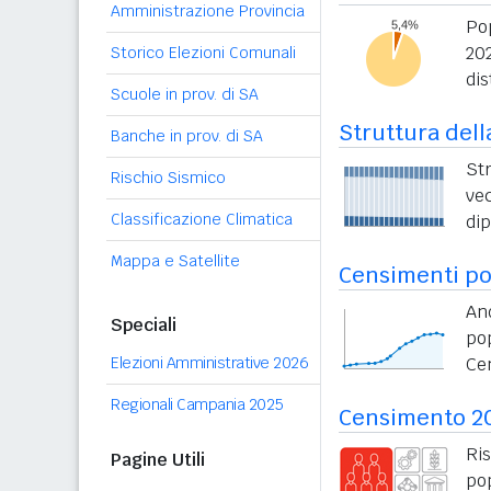
Amministrazione Provincia
Pop
20
Storico Elezioni Comunali
dis
Scuole in prov. di SA
Struttura dell
Banche in prov. di SA
St
Rischio Sismico
vec
Classificazione Climatica
di
Mappa e Satellite
Censimenti po
An
Speciali
po
Elezioni Amministrative 2026
Ce
Regionali Campania 2025
Censimento 2
Ri
Pagine Utili
po