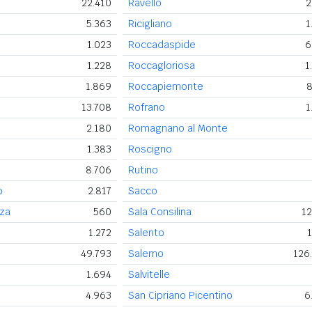
22.410
Ravello
2
5.363
Ricigliano
1
1.023
Roccadaspide
6
o
1.228
Roccagloriosa
1
1.869
Roccapiemonte
8
13.708
Rofrano
1
2.180
Romagnano al Monte
1.383
Roscigno
8.706
Rutino
o
2.817
Sacco
nza
560
Sala Consilina
12
1.272
Salento
1
49.793
Salerno
126
1.694
Salvitelle
4.963
San Cipriano Picentino
6