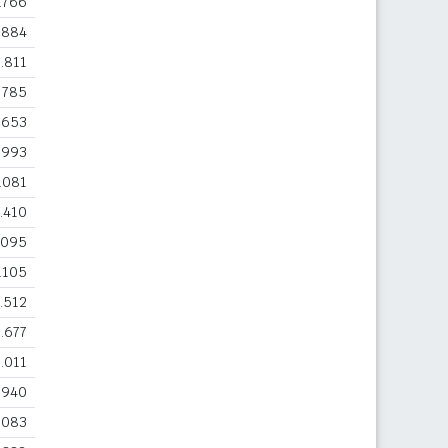
.766
.884
1.811
785
653
993
.081
.410
.095
.105
.512
.677
.011
.940
.083