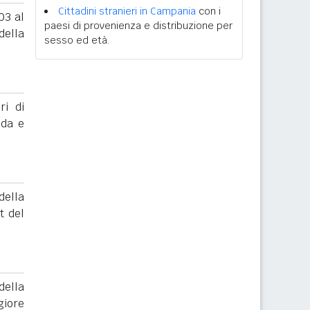
Cittadini stranieri in Campania
con i
03 al
paesi di provenienza e distribuzione per
ella
sesso ed età.
ri di
nda e
ella
t del
ella
giore