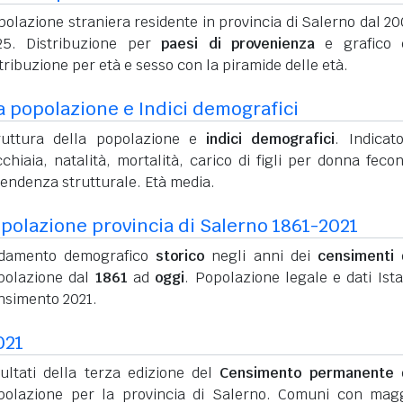
olazione straniera residente in provincia di Salerno dal 20
25. Distribuzione per
paesi di provenienza
e grafico d
tribuzione per età e sesso con la piramide delle età.
a popolazione e Indici demografici
ruttura della popolazione e
indici demografici
. Indicato
chiaia, natalità, mortalità, carico di figli per donna feco
pendenza strutturale. Età media.
polazione provincia di Salerno 1861-2021
damento demografico
storico
negli anni dei
censimenti
d
polazione dal
1861
ad
oggi
. Popolazione legale e dati Ista
nsimento 2021.
021
sultati della terza edizione del
Censimento permanente
d
polazione per la provincia di Salerno. Comuni con mag