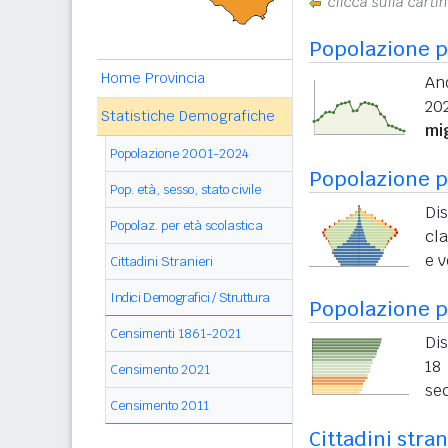
clicca sulla carti
Popolazione p
Home Provincia
An
202
Statistiche Demografiche
mi
Popolazione 2001-2024
Popolazione pe
Pop. età, sesso, stato civile
Di
Popolaz. per età scolastica
cla
e v
Cittadini Stranieri
Indici Demografici / Struttura
Popolazione p
Censimenti 1861-2021
Dis
18 
Censimento 2021
sec
Censimento 2011
Cittadini stran