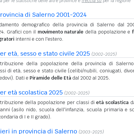
na per le statistiche delle altre province e
freccia su
per la regione
rovincia di Salerno 2001-2024
damento demografico della provincia di Salerno dal 20
4. Grafici con il
movimento naturale
della popolazione e
gratori
interni e con l'estero.
r età, sesso e stato civile 2025
(2002-2025)
stribuzione della popolazione della provincia di Salern
ssi di età, sesso e stato civile (celibi/nubili, coniugati, divo
edovi). Dati e
Piramide delle Età
dal 2002 al 2025.
er età scolastica 2025
(2002-2025)
tribuzione della popolazione per classi di
età scolastica
da
anni (asilo nido, scuola dell'infanzia, scuola primaria e s
ondaria di I e II grado).
ieri in provincia di Salerno
(2003-2025)