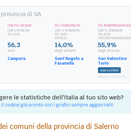
provincia di SA
CON PIÙ ANZIANI
PIÙ COSMOPOLITA
PIÙ MONOPROVENIENZ
CON ETÀ MEDIA
CON % STRANIERI
CON % STRANIERI
PIÙ ALTA
PIÙ ALTA
PIÙ ALTA
(TOTALE)
(STESSA PROVENIENZA
56,3
14,0%
55,9%
anni
degli abitanti
degli stranieri
Campora
Sant'Angelo a
San Valentino
Fasanella
Torio
marocchini
comuni > 10.000 ab.
ere le statistiche dell'Italia al tuo sito web?
 il codice già pronto con i grafici sempre aggiornati!
dei comuni della provincia di Salerno