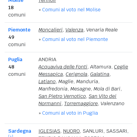
Molise
Termoli
18
»
Comuni al voto nel Molise
comuni
Piemonte
Moncalieri
,
Valenza
,
Venaria Reale
49
»
Comuni al voto nel Piemonte
comuni
Puglia
ANDRIA
48
Acquaviva delle Fonti
,
Altamura
,
Ceglie
comuni
Messapica
,
Cerignola
,
Galatina
,
Latiano
,
Maglie
,
Manduria
,
Manfredonia
,
Mesagne
,
Mola di Bari
,
San Pietro Vernotico
,
San Vito dei
Normanni
,
Torremaggiore
,
Valenzano
»
Comuni al voto in Puglia
Sardegna
IGLESIAS
,
NUORO
,
SANLURI
,
SASSARI
,
[4]