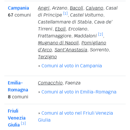
Campania
Angri
,
Arzano
,
Bacoli
,
Caivano
,
Casal
[1]
67
comuni
di Principe
,
Castel Volturno
,
Castellammare di Stabia
,
Cava de'
Tirreni
,
Eboli
,
Ercolano
,
[2]
Frattamaggiore
,
Maddaloni
,
Mugnano di Napoli
,
Pomigliano
d'Arco
,
Sant'Anastasia
,
Sorrento
,
Terzigno
»
Comuni al voto in Campania
Emilia-
Comacchio
,
Faenza
Romagna
»
Comuni al voto in Emilia-Romagna
8
comuni
Friuli
»
Comuni al voto nel Friuli Venezia
Venezia
Giulia
[3]
Giulia