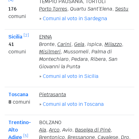
TEMPIO PAUSANIA
,
TORTOLì
176
Porto Torres
,
Quartu Sant'Elena
,
Sestu
comuni
»
Comuni al voto in Sardegna
[2]
Sicilia
ENNA
41
Bronte
,
Carini
,
Gela
,
Ispica
,
Milazzo
,
comuni
Misilmeri
,
Mussomeli
,
Palma di
Montechiaro
,
Pedara
,
Ribera
,
San
Giovanni la Punta
»
Comuni al voto in Sicilia
Toscana
Pietrasanta
8
comuni
»
Comuni al voto in Toscana
Trentino-
BOLZANO
Alto
Ala
,
Arco
,
Avio
,
Baselga di Pinè
,
[5]
Adige
Brentonico
,
Bressanone
,
Cavalese
,
Dro
,