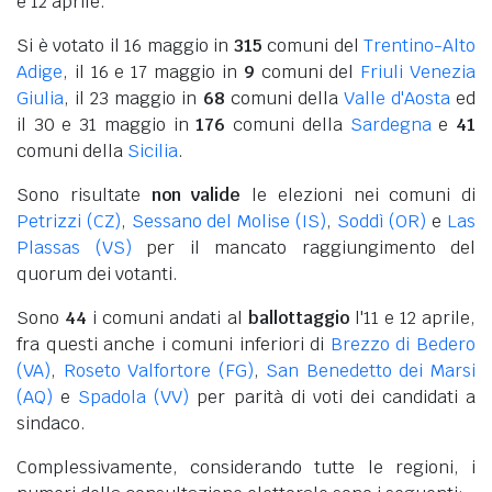
e 12 aprile.
Si è votato il 16 maggio in
315
comuni del
Trentino-Alto
Adige
, il 16 e 17 maggio in
9
comuni del
Friuli Venezia
Giulia
, il 23 maggio in
68
comuni della
Valle d'Aosta
ed
il 30 e 31 maggio in
176
comuni della
Sardegna
e
41
comuni della
Sicilia
.
Sono risultate
non valide
le elezioni nei comuni di
Petrizzi (CZ)
,
Sessano del Molise (IS)
,
Soddì (OR)
e
Las
Plassas (VS)
per il mancato raggiungimento del
quorum dei votanti.
Sono
44
i comuni andati al
ballottaggio
l'11 e 12 aprile,
fra questi anche i comuni inferiori di
Brezzo di Bedero
(VA)
,
Roseto Valfortore (FG)
,
San Benedetto dei Marsi
(AQ)
e
Spadola (VV)
per parità di voti dei candidati a
sindaco.
Complessivamente, considerando tutte le regioni, i