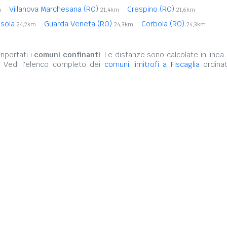
Villanova Marchesana (RO)
Crespino (RO)
m
21,4km
21,6km
sola
Guarda Veneta (RO)
Corbola (RO)
24,2km
24,3km
24,3km
iportati i
comuni confinanti
. Le distanze sono calcolate in linea 
. Vedi l'elenco completo dei
comuni limitrofi a Fiscaglia
ordinat