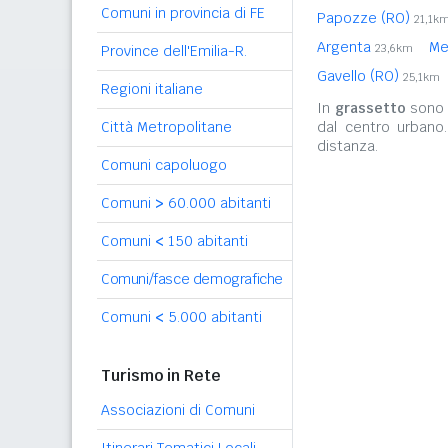
Comuni in provincia di FE
Papozze (RO)
21,1k
Argenta
Me
23,6km
Province dell'Emilia-R.
Gavello (RO)
25,1km
Regioni italiane
In
grassetto
sono r
Città Metropolitane
dal centro urbano
distanza.
Comuni capoluogo
Comuni
>
60.000 abitanti
Comuni
<
150 abitanti
Comuni/fasce demografiche
Comuni
<
5.000 abitanti
Turismo in Rete
Associazioni di Comuni