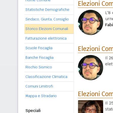
Home Comune
Elezioni Co
Statistiche Demografiche
L'8 
urn
Sindaco, Giunta, Consiglio
Fabi
Storico Elezioni Comunali
Fatturazione elettronica
Elezioni Co
Scuole Fiscaglia
Banche Fiscaglia
Il 2
elet
Rischio Sismico
Classificazione Climatica
Comuni Limitrofi
Elezioni Co
Mappa e Stradario
Il 
stat
Speciali