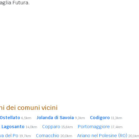
aglia Futura.
ni dei comuni vicini
Ostellato
Jolanda di Savoia
Codigoro
6,5km
9,3km
11,3km
Lagosanto
Copparo
Portomaggiore
14,0km
15,6km
17,4km
va del Po
Comacchio
Ariano nel Polesine (RO)
19,7km
20,0km
20,1k