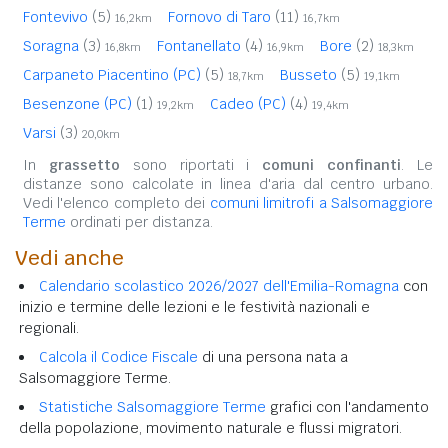
Fontevivo
(5)
Fornovo di Taro
(11)
16,2km
16,7km
Soragna
(3)
Fontanellato
(4)
Bore
(2)
16,8km
16,9km
18,3km
Carpaneto Piacentino (PC)
(5)
Busseto
(5)
18,7km
19,1km
Besenzone (PC)
(1)
Cadeo (PC)
(4)
19,2km
19,4km
Varsi
(3)
20,0km
In
grassetto
sono riportati i
comuni confinanti
. Le
distanze sono calcolate in linea d'aria dal centro urbano.
Vedi l'elenco completo dei
comuni limitrofi a Salsomaggiore
Terme
ordinati per distanza.
Vedi anche
Calendario scolastico 2026/2027 dell'Emilia-Romagna
con
inizio e termine delle lezioni e le festività nazionali e
regionali.
Calcola il Codice Fiscale
di una persona nata a
Salsomaggiore Terme.
Statistiche Salsomaggiore Terme
grafici con l'andamento
della popolazione, movimento naturale e flussi migratori.