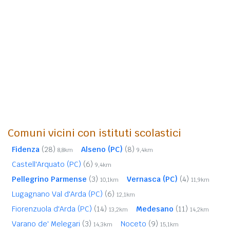
Comuni vicini con istituti scolastici
Fidenza
(28)
Alseno (PC)
(8)
8,8km
9,4km
Castell'Arquato (PC)
(6)
9,4km
Pellegrino Parmense
(3)
Vernasca (PC)
(4)
10,1km
11,9km
Lugagnano Val d'Arda (PC)
(6)
12,1km
Fiorenzuola d'Arda (PC)
(14)
Medesano
(11)
13,2km
14,2km
Varano de' Melegari
(3)
Noceto
(9)
14,3km
15,1km