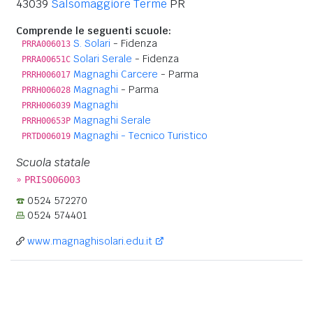
43039
Salsomaggiore Terme
PR
Comprende le seguenti scuole:
S. Solari
- Fidenza
PRRA006013
Solari Serale
- Fidenza
PRRA00651C
Magnaghi Carcere
- Parma
PRRH006017
Magnaghi
- Parma
PRRH006028
Magnaghi
PRRH006039
Magnaghi Serale
PRRH00653P
Magnaghi - Tecnico Turistico
PRTD006019
Scuola statale
»
PRIS006003
0524 572270
0524 574401
www.magnaghisolari.edu.it