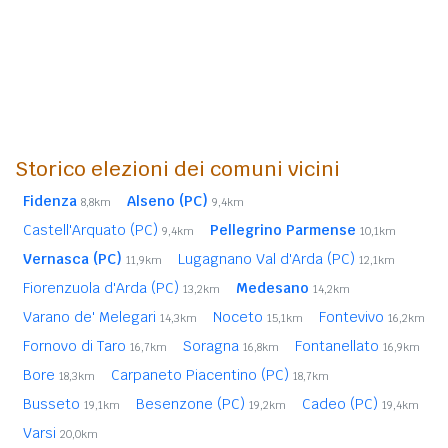
Storico elezioni dei comuni vicini
Fidenza
Alseno (PC)
8,8km
9,4km
Castell'Arquato (PC)
Pellegrino Parmense
9,4km
10,1km
Vernasca (PC)
Lugagnano Val d'Arda (PC)
11,9km
12,1km
Fiorenzuola d'Arda (PC)
Medesano
13,2km
14,2km
Varano de' Melegari
Noceto
Fontevivo
14,3km
15,1km
16,2km
Fornovo di Taro
Soragna
Fontanellato
16,7km
16,8km
16,9km
Bore
Carpaneto Piacentino (PC)
18,3km
18,7km
Busseto
Besenzone (PC)
Cadeo (PC)
19,1km
19,2km
19,4km
Varsi
20,0km