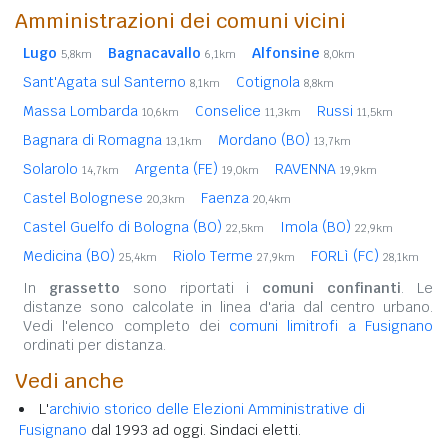
Amministrazioni dei comuni vicini
Lugo
Bagnacavallo
Alfonsine
5,8km
6,1km
8,0km
Sant'Agata sul Santerno
Cotignola
8,1km
8,8km
Massa Lombarda
Conselice
Russi
10,6km
11,3km
11,5km
Bagnara di Romagna
Mordano (BO)
13,1km
13,7km
Solarolo
Argenta (FE)
RAVENNA
14,7km
19,0km
19,9km
Castel Bolognese
Faenza
20,3km
20,4km
Castel Guelfo di Bologna (BO)
Imola (BO)
22,5km
22,9km
Medicina (BO)
Riolo Terme
FORLì (FC)
25,4km
27,9km
28,1km
In
grassetto
sono riportati i
comuni confinanti
. Le
distanze sono calcolate in linea d'aria dal centro urbano.
Vedi l'elenco completo dei
comuni limitrofi a Fusignano
ordinati per distanza.
Vedi anche
L'
archivio storico delle Elezioni Amministrative di
Fusignano
dal 1993 ad oggi. Sindaci eletti.