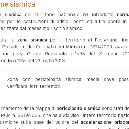
one sismica
ne sismica
del territorio nazionale ha introdotto
norm
he per le costruzioni di edifici, ponti ed altre opere in
erizzate dal medesimo rischio sismico.
tata la
zona sismica
per il territorio di Fusignano, ind
 Presidente del Consiglio dei Ministri n. 3274/2003, aggio
zione della Giunta Regionale n.1435 del 21 luglio 20
n la n.1164 del 23 luglio 2018.
Zona con pericolosità sismica media dove poss
verificarsi forti terremoti.
giornamento della mappa di
pericolosità sismica
sono stati def
 PCM n. 3519/2006, che ha suddiviso l'intero territorio nazi
ismiche sulla base del valore dell'
accelerazione orizzo