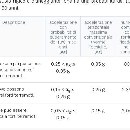
suolo rigido o pianeggiante, che ha una probabilità del 1
 50 anni.
Descrizione
accelerazione
accelerazione
num
con
orizzontale
com
probabilità di
massima
co
superamento
convenzionale
terri
del 10% in 50
(Norme
ricad
anni
Tecniche)
nel
[
a
]
[
a
]
zona
g
g
a zona più pericolosa,
0,25 <
a
≤
0,35 g
80
g
ssono verificarsi
0,35 g
mi terremoti.
ove possono
0,15 <
a
≤
0,25 g
2.3
g
rsi forti terremoti.
0,25 g
he può essere
0,05 <
a
≤
0,15 g
3.0
g
a a forti terremoti
0,15 g