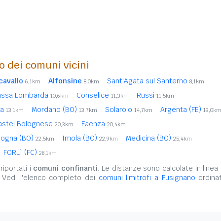
o dei comuni vicini
cavallo
Alfonsine
Sant'Agata sul Santerno
6,1km
8,0km
8,1km
ssa Lombarda
Conselice
Russi
10,6km
11,3km
11,5km
na
Mordano (BO)
Solarolo
Argenta (FE)
13,1km
13,7km
14,7km
19,0k
astel Bolognese
Faenza
20,3km
20,4km
ologna (BO)
Imola (BO)
Medicina (BO)
22,5km
22,9km
25,4km
FORLì (FC)
28,1km
iportati i
comuni confinanti
. Le distanze sono calcolate in linea 
. Vedi l'elenco completo dei
comuni limitrofi a Fusignano
ordinat