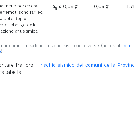
ona meno pericolosa,
a
≤ 0,05 g
0,05 g
1.7
g
terremoti sono rari ed
tà delle Regioni
ere l’obbligo della
azione antisismica.
alcuni comuni ricadono in zone sismiche diverse (ad es. il
comu
o
).
ntare fra loro il
rischio sismico dei comuni della Provinc
ca tabella.