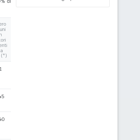
0% di
ero
uni
n
tori
enti
la
 (*)
1
45
40