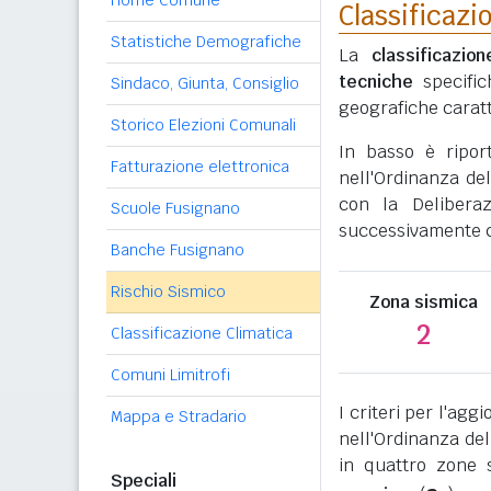
Home Comune
Classificazi
Statistiche Demografiche
La
classificazio
tecniche
specific
Sindaco, Giunta, Consiglio
geografiche caratt
Storico Elezioni Comunali
In basso è ripor
Fatturazione elettronica
nell'Ordinanza del
con la Delibera
Scuole Fusignano
successivamente co
Banche Fusignano
Rischio Sismico
Zona sismica
2
Classificazione Climatica
Comuni Limitrofi
I criteri per l'ag
Mappa e Stradario
nell'Ordinanza del
in quattro zone s
Speciali