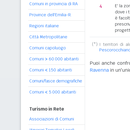
Comuni in provincia di RA
4
E' la z
dove i 
Province dell'Emilia-R.
è facol
prescriv
Regioni italiane
progett
Città Metropolitane
(*):
I territori di 
Comuni capoluogo
Pescorocchian
Comuni
>
60.000 abitanti
Puoi anche confro
Ravenna
in un'uni
Comuni
<
150 abitanti
Comuni/fasce demografiche
Comuni
<
5.000 abitanti
Turismo in Rete
Associazioni di Comuni