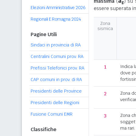
a
massima
(
) su 
g
Elezioni Amministrative 2026
essere superata in
Regionali E.Romagna 2024
Zona
sismica
Pagine Utili
Sindaci in provincia di RA
Centralini Comuni prov. RA
1
Indica l
Prefissi Telefonici prov. RA
dove po
fortissi
CAP comuni in prov. di RA
Presidenti delle Province
2
Zona d
verifica
Presidenti delle Regioni
Fusione Comuni EMR
3
Zona c
soggett
ma rari.
Classifiche