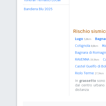
Itinerari Tematici Locali
Bandiera Blu 2025
Rischio sismic
Lugo
Bagna
5,8km
Cotignola
Ma
8,8km
Bagnara di Romag
RAVENNA
C
19,9km
Castel Guelfo di B
Riolo Terme
27,9km
In
grassetto
sono r
dal centro urbano
distanza.